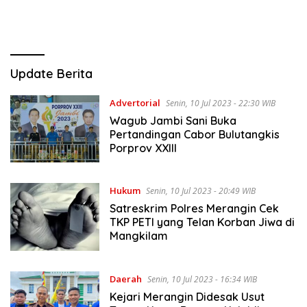
Jambiwin.com
Update Berita
Advertorial
Senin, 10 Jul 2023 - 22:30 WIB
Wagub Jambi Sani Buka
Pertandingan Cabor Bulutangkis
Porprov XXIII
Hukum
Senin, 10 Jul 2023 - 20:49 WIB
Satreskrim Polres Merangin Cek
TKP PETI yang Telan Korban Jiwa di
Mangkilam
Daerah
Senin, 10 Jul 2023 - 16:34 WIB
Kejari Merangin Didesak Usut