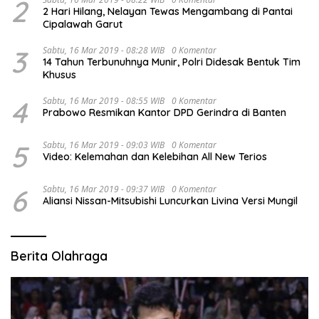
2
2 Hari Hilang, Nelayan Tewas Mengambang di Pantai
Cipalawah Garut
3
Sabtu, 16 Mar 2019 - 08:28 WIB
0 Komentar
14 Tahun Terbunuhnya Munir, Polri Didesak Bentuk Tim
Khusus
4
Sabtu, 16 Mar 2019 - 08:55 WIB
0 Komentar
Prabowo Resmikan Kantor DPD Gerindra di Banten
5
Sabtu, 16 Mar 2019 - 09:03 WIB
0 Komentar
Video: Kelemahan dan Kelebihan All New Terios
6
Sabtu, 16 Mar 2019 - 09:37 WIB
0 Komentar
Aliansi Nissan-Mitsubishi Luncurkan Livina Versi Mungil
Berita Olahraga