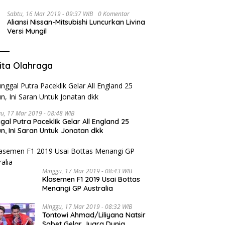
Sabtu, 16 Mar 2019 - 09:37 WIB
0 Komentar
Aliansi Nissan-Mitsubishi Luncurkan Livina
Versi Mungil
ita Olahraga
u, 17 Mar 2019 - 08:48 WIB
gal Putra Paceklik Gelar All England 25
n, Ini Saran Untuk Jonatan dkk
Minggu, 17 Mar 2019 - 08:43 WIB
Klasemen F1 2019 Usai Bottas
Menangi GP Australia
Minggu, 17 Mar 2019 - 08:32 WIB
Tontowi Ahmad/Liliyana Natsir
Sabet Gelar Juara Dunia