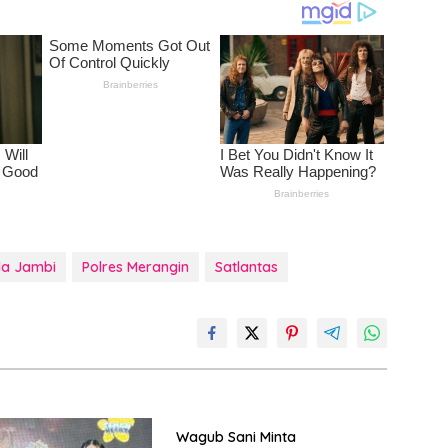
da Jambi
Polres Merangin
Satlantas
Wagub Sani Minta