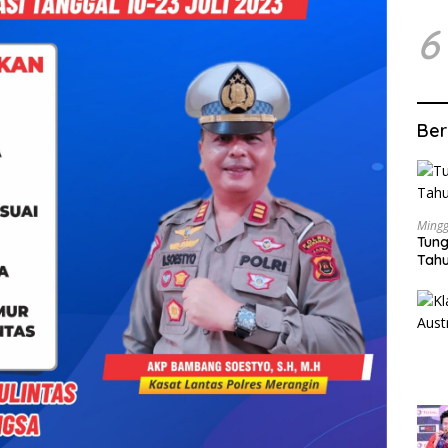
6
Ber
Mingg
Tung
Tahu