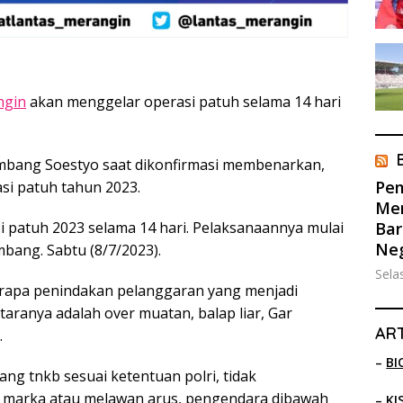
ngin
akan menggelar operasi patuh selama 14 hari
mbang Soestyo saat dikonfirmasi membenarkan,
Pem
i patuh tahun 2023.
Men
Bar
si patuh 2023 selama 14 hari. Pelaksanaannya mulai
Ne
ambang. Sabtu (8/7/2023).
Sela
rapa penindakan pelanggaran yang menjadi
taranya adalah over muatan, balap liar, Gar
ART
.
–
BI
ang tnkb sesuai ketentuan polri, tidak
marka atau melawan arus, pengendara dibawah
–
KI