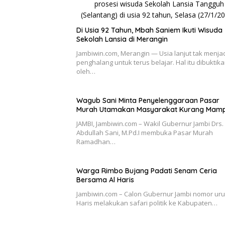
Di Usia 92 Tahun, Mbah Saniem Ikuti Wisuda
Sekolah Lansia di Merangin
Jambiwin.com, Merangin — Usia lanjut tak menja
penghalang untuk terus belajar. Hal itu dibuktik
oleh…
Wagub Sani Minta Penyelenggaraan Pasar
Murah Utamakan Masyarakat Kurang Mam
JAMBI, Jambiwin.com – Wakil Gubernur Jambi Drs. 
Abdullah Sani, M.Pd.I membuka Pasar Murah
Ramadhan…
Warga Rimbo Bujang Padati Senam Ceria
Bersama Al Haris
Jambiwin.com – Calon Gubernur Jambi nomor urut
Haris melakukan safari politik ke Kabupaten…