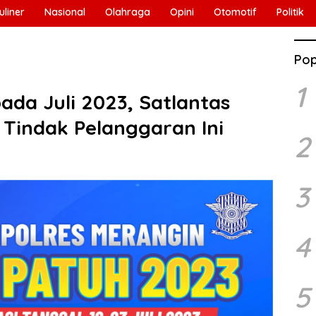
uliner
Nasional
Olahraga
Opini
Otomotif
Politik
Pop
1
ada Juli 2023, Satlantas
 Tindak Pelanggaran Ini
2
3
4
5