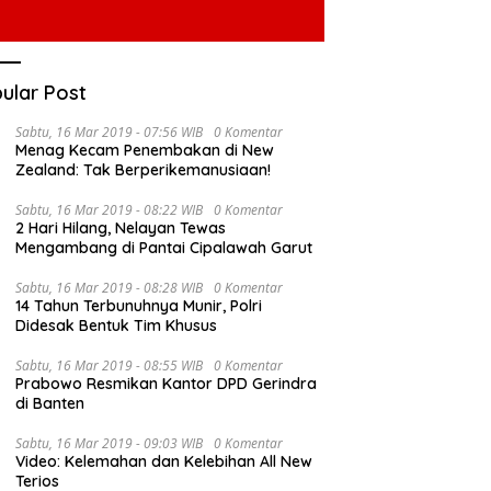
ular Post
Sabtu, 16 Mar 2019 - 07:56 WIB
0 Komentar
Menag Kecam Penembakan di New
Zealand: Tak Berperikemanusiaan!
Sabtu, 16 Mar 2019 - 08:22 WIB
0 Komentar
2 Hari Hilang, Nelayan Tewas
Mengambang di Pantai Cipalawah Garut
Sabtu, 16 Mar 2019 - 08:28 WIB
0 Komentar
14 Tahun Terbunuhnya Munir, Polri
Didesak Bentuk Tim Khusus
Sabtu, 16 Mar 2019 - 08:55 WIB
0 Komentar
Prabowo Resmikan Kantor DPD Gerindra
di Banten
Sabtu, 16 Mar 2019 - 09:03 WIB
0 Komentar
Video: Kelemahan dan Kelebihan All New
Terios