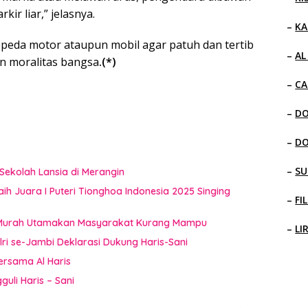
kir liar,” jelasnya.
–
KA
peda motor ataupun mobil agar patuh dan tertib
–
AL
in moralitas bangsa
.(*)
–
CA
–
D
–
D
–
SU
 Sekolah Lansia di Merangin
ih Juara I Puteri Tionghoa Indonesia 2025 Singing
–
FI
 Murah Utamakan Masyarakat Kurang Mampu
–
LI
i se-Jambi Deklarasi Dukung Haris-Sani
rsama Al Haris
guli Haris – Sani