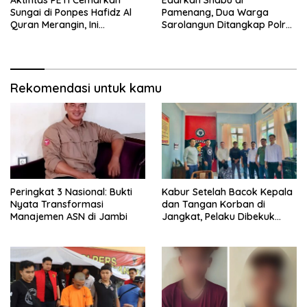
Sungai di Ponpes Hafidz Al
Pamenang, Dua Warga
Quran Merangin, Ini
Sarolangun Ditangkap Polres
Tanggapan Bupati Mashuri
Merangin
Rekomendasi untuk kamu
Peringkat 3 Nasional: Bukti
Kabur Setelah Bacok Kepala
Nyata Transformasi
dan Tangan Korban di
Manajemen ASN di Jambi
Jangkat, Pelaku Dibekuk
Polisi di Lahat