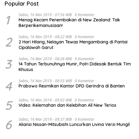
Popular Post
1
Sabtu, 16 Mar 2019 - 07:56 WIB
0 Komentar
Menag Kecam Penembakan di New Zealand: Tak
Berperikemanusiaan!
2
Sabtu, 16 Mar 2019 - 08:22 WIB
0 Komentar
2 Hari Hilang, Nelayan Tewas Mengambang di Pantai
Cipalawah Garut
3
Sabtu, 16 Mar 2019 - 08:28 WIB
0 Komentar
14 Tahun Terbunuhnya Munir, Polri Didesak Bentuk Tim
Khusus
4
Sabtu, 16 Mar 2019 - 08:55 WIB
0 Komentar
Prabowo Resmikan Kantor DPD Gerindra di Banten
5
Sabtu, 16 Mar 2019 - 09:03 WIB
0 Komentar
Video: Kelemahan dan Kelebihan All New Terios
6
Sabtu, 16 Mar 2019 - 09:37 WIB
0 Komentar
Aliansi Nissan-Mitsubishi Luncurkan Livina Versi Mungil