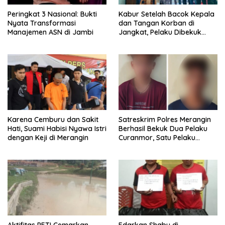
Peringkat 3 Nasional: Bukti
Kabur Setelah Bacok Kepala
Nyata Transformasi
dan Tangan Korban di
Manajemen ASN di Jambi
Jangkat, Pelaku Dibekuk
Polisi di Lahat
Karena Cemburu dan Sakit
Satreskrim Polres Merangin
Hati, Suami Habisi Nyawa Istri
Berhasil Bekuk Dua Pelaku
dengan Keji di Merangin
Curanmor, Satu Pelaku
Warga SAD
Aktifitas PETI Cemarkan
Edarkan Shabu di