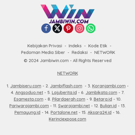
Kebijakan Privasi
Indeks
Kode Etik
Pedoman Media Siber
Redaksi
NETWORK
© 2024 Jambiwin.com - All Rights Reserved
NETWORK
1.
Jambiseru.com
- 2.
Jambiflash.com
- 3.
Koranjambi.com
-
4.
Angsoduo.net
- 5.
Lajuberita.id
- 6.
Jambikata.com
- 7.
Esamesta.com
- 8.
Pilardaerah.com
- 9.
Betara.id
- 10.
Pariwarajambi.com
- 11.
Swarajambi.net
- 12.
Bulian.id
- 13.
Pemayung.id
- 14.
Portalone.net
- 15.
Aksara24.id
- 16.
Kerinciexpose.com