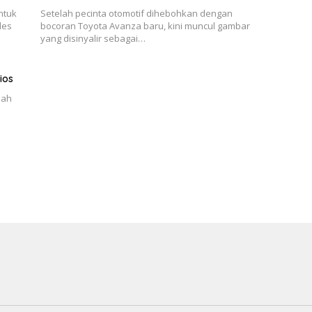
ntuk
Setelah pecinta otomotif dihebohkan dengan
les
bocoran Toyota Avanza baru, kini muncul gambar
yang disinyalir sebagai…
ios
nah