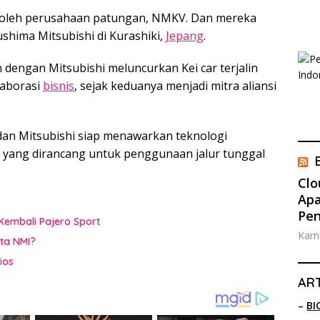
ni oleh perusahaan patungan, NMKV. Dan mereka
shima Mitsubishi di Kurashiki,
Jepang
.
 dengan Mitsubishi meluncurkan Kei car terjalin
laborasi
bisnis
, sejak keduanya menjadi mitra aliansi
 dan Mitsubishi siap menawarkan teknologi
ang dirancang untuk penggunaan jalur tunggal
Clo
Apa
Pe
Kembali Pajero Sport
Kami
ta NMI?
ios
ART
–
BI