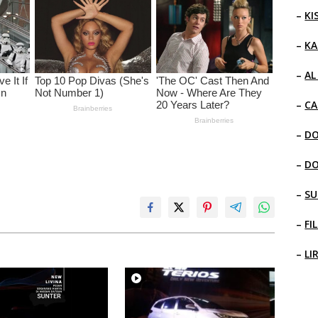
–
KI
–
KA
–
AL
–
CA
–
D
–
D
–
SU
–
FI
–
LI