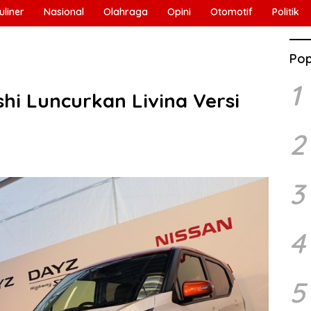
uliner
Nasional
Olahraga
Opini
Otomotif
Politik
Pop
1
shi Luncurkan Livina Versi
2
3
4
5