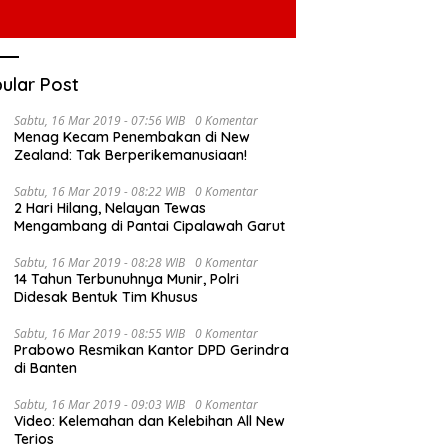
ular Post
Sabtu, 16 Mar 2019 - 07:56 WIB
0 Komentar
Menag Kecam Penembakan di New
Zealand: Tak Berperikemanusiaan!
Sabtu, 16 Mar 2019 - 08:22 WIB
0 Komentar
2 Hari Hilang, Nelayan Tewas
Mengambang di Pantai Cipalawah Garut
Sabtu, 16 Mar 2019 - 08:28 WIB
0 Komentar
14 Tahun Terbunuhnya Munir, Polri
Didesak Bentuk Tim Khusus
Sabtu, 16 Mar 2019 - 08:55 WIB
0 Komentar
Prabowo Resmikan Kantor DPD Gerindra
di Banten
Sabtu, 16 Mar 2019 - 09:03 WIB
0 Komentar
Video: Kelemahan dan Kelebihan All New
Terios