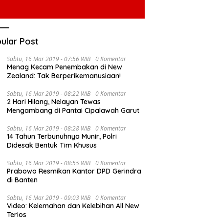
ular Post
Sabtu, 16 Mar 2019 - 07:56 WIB
0 Komentar
Menag Kecam Penembakan di New
Zealand: Tak Berperikemanusiaan!
Sabtu, 16 Mar 2019 - 08:22 WIB
0 Komentar
2 Hari Hilang, Nelayan Tewas
Mengambang di Pantai Cipalawah Garut
Sabtu, 16 Mar 2019 - 08:28 WIB
0 Komentar
14 Tahun Terbunuhnya Munir, Polri
Didesak Bentuk Tim Khusus
Sabtu, 16 Mar 2019 - 08:55 WIB
0 Komentar
Prabowo Resmikan Kantor DPD Gerindra
di Banten
Sabtu, 16 Mar 2019 - 09:03 WIB
0 Komentar
Video: Kelemahan dan Kelebihan All New
Terios