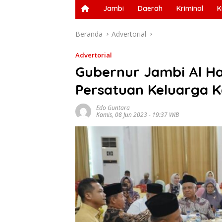
Jambi
Daerah
Kriminal
K
Beranda
Advertorial
Advertorial
Gubernur Jambi Al Har
Persatuan Keluarga 
Edo Guntara
Kamis, 08 Jun 2023 - 19:37 WIB