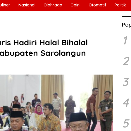
uliner
Nasional
Olahraga
Opini
Otomotif
Politik
Pop
1
is Hadiri Halal Bihalal
Kabupaten Sarolangun
2
3
4
5