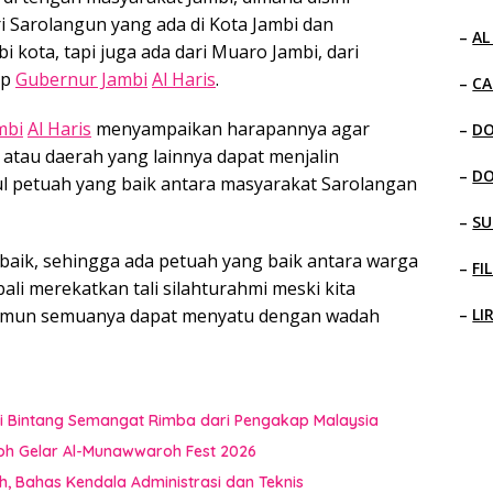
 Sarolangun yang ada di Kota Jambi dan
–
AL
i kota, tapi juga ada dari Muaro Jambi, dari
ap
Gubernur Jambi
Al Haris
.
–
CA
mbi
Al Haris
menyampaikan harapannya agar
–
D
 atau daerah yang lainnya dapat menjalin
–
D
l petuah yang baik antara masyarakat Sarolangan
–
SU
 baik, sehingga ada petuah yang baik antara warga
–
FI
li merekatkan tali silahturahmi meski kita
namun semuanya dapat menyatu dengan wadah
–
LI
i Bintang Semangat Rimba dari Pengakap Malaysia
oh Gelar Al-Munawwaroh Fest 2026
 Bahas Kendala Administrasi dan Teknis