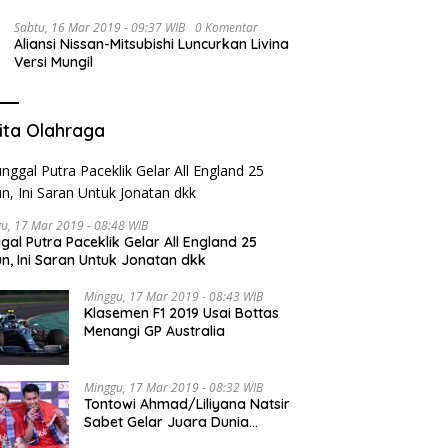
Sabtu, 16 Mar 2019 - 09:37 WIB
0 Komentar
Aliansi Nissan-Mitsubishi Luncurkan Livina
Versi Mungil
ita Olahraga
u, 17 Mar 2019 - 08:48 WIB
gal Putra Paceklik Gelar All England 25
n, Ini Saran Untuk Jonatan dkk
Minggu, 17 Mar 2019 - 08:43 WIB
Klasemen F1 2019 Usai Bottas
Menangi GP Australia
Minggu, 17 Mar 2019 - 08:32 WIB
Tontowi Ahmad/Liliyana Natsir
Sabet Gelar Juara Dunia
Kedua