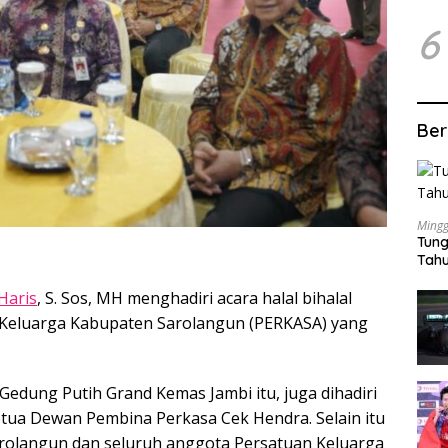
6
Ber
Mingg
Tung
Tahu
 Haris
, S. Sos, MH menghadiri acara halal bihalal
 Keluarga Kabupaten Sarolangun (PERKASA) yang
 Gedung Putih Grand Kemas Jambi itu, juga dihadiri
ua Dewan Pembina Perkasa Cek Hendra. Selain itu
arolangun dan seluruh anggota Persatuan Keluarga