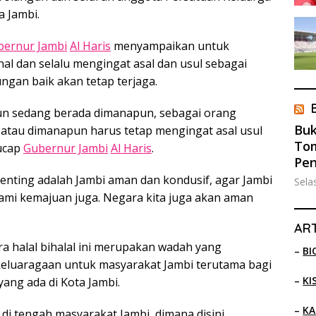
 Jambi.
bernur Jambi
Al Haris
menyampaikan untuk
 dan selalu mengingat asal dan usul sebagai
gan baik akan tetap terjaga.
n sedang berada dimanapun, sebagai orang
Buk
a atau dimanapun harus tetap mengingat asal usul
Tom
 ucap
Gubernur Jambi
Al Haris
.
Pe
enting adalah Jambi aman dan kondusif, agar Jambi
Sela
mi kemajuan juga. Negara kita juga akan aman
ART
 halal bihalal ini merupakan wadah yang
–
BI
luaragaan untuk masyarakat Jambi terutama bagi
–
KI
ang ada di Kota Jambi.
–
KA
di tengah masyarakat Jambi, dimana disini