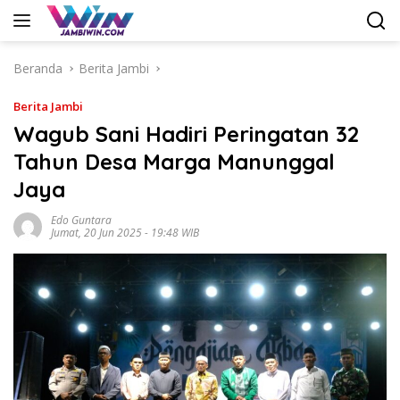
Langsung
ke
konten
Beranda
Berita Jambi
Berita Jambi
Wagub Sani Hadiri Peringatan 32
Tahun Desa Marga Manunggal
Jaya
Edo Guntara
Jumat, 20 Jun 2025 - 19:48 WIB