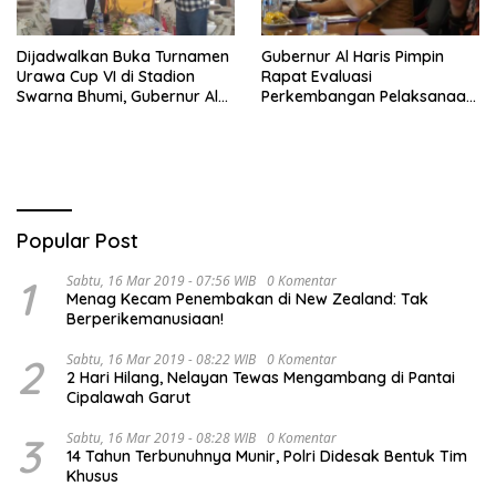
Dijadwalkan Buka Turnamen
Gubernur Al Haris Pimpin
Urawa Cup VI di Stadion
Rapat Evaluasi
Swarna Bhumi, Gubernur Al
Perkembangan Pelaksanaan
Haris Siap Berlaga Lawan
Kegiatan Pembangunan
Tim Urawa
Triwulan II TA 2026
Popular Post
1
Sabtu, 16 Mar 2019 - 07:56 WIB
0 Komentar
Menag Kecam Penembakan di New Zealand: Tak
Berperikemanusiaan!
2
Sabtu, 16 Mar 2019 - 08:22 WIB
0 Komentar
2 Hari Hilang, Nelayan Tewas Mengambang di Pantai
Cipalawah Garut
3
Sabtu, 16 Mar 2019 - 08:28 WIB
0 Komentar
14 Tahun Terbunuhnya Munir, Polri Didesak Bentuk Tim
Khusus