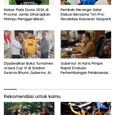
Nobar Piala Dunia 2026 di
Pemkab Merangin Gelar
Provinsi Jambi Diharapkan
Diskusi Bersama Tim Pra-
Mampu Menggerakkan
Revalidasi Kawasan Geopark
Ekonomi Pelaku UMKM
Dijadwalkan Buka Turnamen
Gubernur Al Haris Pimpin
Urawa Cup VI di Stadion
Rapat Evaluasi
Swarna Bhumi, Gubernur Al
Perkembangan Pelaksanaan
Haris Siap Berlaga Lawan
Kegiatan Pembangunan
Tim Urawa
Triwulan II TA 2026
Rekomendasi untuk kamu