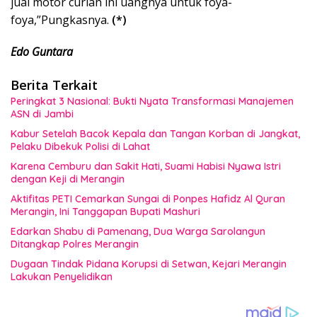
jual motor curian ini uangnya untuk foya-
foya,”Pungkasnya.
(*)
Edo Guntara
Berita Terkait
Peringkat 3 Nasional: Bukti Nyata Transformasi Manajemen
ASN di Jambi
Kabur Setelah Bacok Kepala dan Tangan Korban di Jangkat,
Pelaku Dibekuk Polisi di Lahat
Karena Cemburu dan Sakit Hati, Suami Habisi Nyawa Istri
dengan Keji di Merangin
Aktifitas PETI Cemarkan Sungai di Ponpes Hafidz Al Quran
Merangin, Ini Tanggapan Bupati Mashuri
Edarkan Shabu di Pamenang, Dua Warga Sarolangun
Ditangkap Polres Merangin
Dugaan Tindak Pidana Korupsi di Setwan, Kejari Merangin
Lakukan Penyelidikan