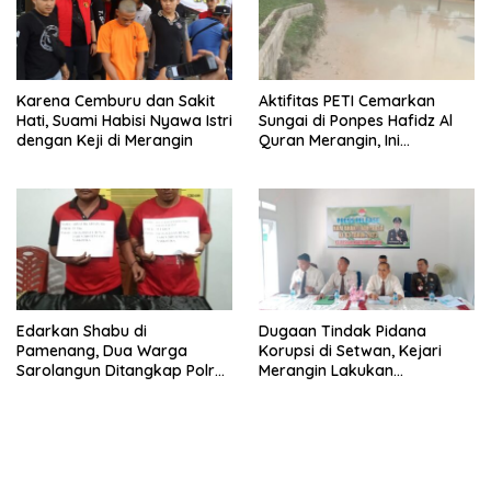
Karena Cemburu dan Sakit
Aktifitas PETI Cemarkan
Hati, Suami Habisi Nyawa Istri
Sungai di Ponpes Hafidz Al
dengan Keji di Merangin
Quran Merangin, Ini
Tanggapan Bupati Mashuri
Edarkan Shabu di
Dugaan Tindak Pidana
Pamenang, Dua Warga
Korupsi di Setwan, Kejari
Sarolangun Ditangkap Polres
Merangin Lakukan
Merangin
Penyelidikan