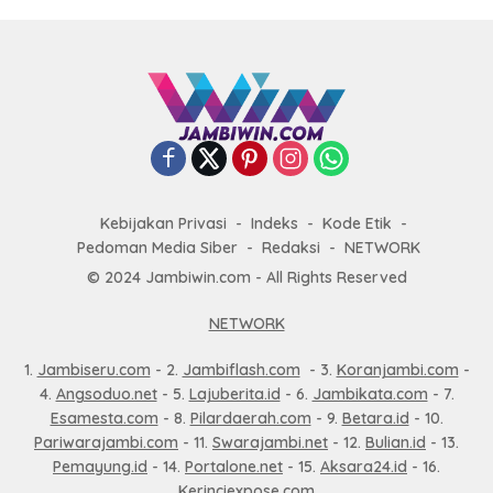
Kebijakan Privasi
Indeks
Kode Etik
Pedoman Media Siber
Redaksi
NETWORK
© 2024 Jambiwin.com - All Rights Reserved
NETWORK
1.
Jambiseru.com
- 2.
Jambiflash.com
- 3.
Koranjambi.com
-
4.
Angsoduo.net
- 5.
Lajuberita.id
- 6.
Jambikata.com
- 7.
Esamesta.com
- 8.
Pilardaerah.com
- 9.
Betara.id
- 10.
Pariwarajambi.com
- 11.
Swarajambi.net
- 12.
Bulian.id
- 13.
Pemayung.id
- 14.
Portalone.net
- 15.
Aksara24.id
- 16.
Kerinciexpose.com