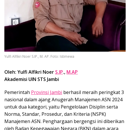
Yulfi Alfikri Noer S.IP., M. AP. Foto: Istimewa
Oleh: Yulfi Alfikri Noer
S.IP
.,
M.AP
Akademisi UIN STS Jambi
Pemerintah
Provinsi Jambi
berhasil meraih peringkat 3
nasional dalam ajang Anugerah Manajemen ASN 2024
untuk dua kategori, yaitu Pengelolaan Disiplin serta
Norma, Standar, Prosedur, dan Kriteria (NSPK)
Manajemen ASN. Penghargaan bergengsi ini diberikan
oleh Badan Kepegawaian Negara (BKN) dalam acara