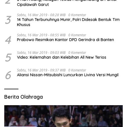
Cipalawah Garut
3
Sabtu, 16 Mar 2019 - 08:28 WIB
0 Komentar
14 Tahun Terbunuhnya Munir, Polri Didesak Bentuk Tim
Khusus
4
Sabtu, 16 Mar 2019 - 08:55 WIB
0 Komentar
Prabowo Resmikan Kantor DPD Gerindra di Banten
5
Sabtu, 16 Mar 2019 - 09:03 WIB
0 Komentar
Video: Kelemahan dan Kelebihan All New Terios
6
Sabtu, 16 Mar 2019 - 09:37 WIB
0 Komentar
Aliansi Nissan-Mitsubishi Luncurkan Livina Versi Mungil
Berita Olahraga