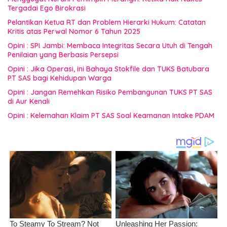
Tergadai Ego Birokrasi
Pelantikan Ketua RT dan Problem Hierarki Hukum: Catatan
Kritis atas Perwal Nomor 6 Tahun 2025
Opini : SPI Jambi: Membaca Integritas Secara Utuh di Tengah
Penilaian yang Berbasis Persepsi
Opini : Jika Operasi, ini Bahaya Stokfile dan TUKS Batubara
PT SAS bagi Kehidupan Warga
Opini : Jangan Remehkan Risiko Pembangunan TUKS PT SAS
di Aur Kenali
Opini : Kelemahan Klaim PT SAS Soal Keamanan Intake PDAM