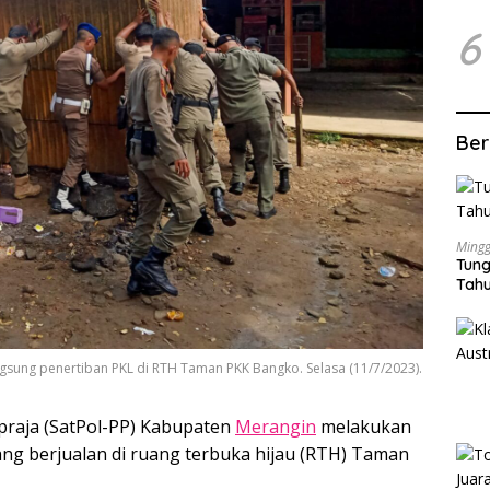
6
Ber
Mingg
Tung
Tahu
gsung penertiban PKL di RTH Taman PKK Bangko. Selasa (11/7/2023).
praja (SatPol-PP) Kabupaten
Merangin
melakukan
ang berjualan di ruang terbuka hijau (RTH) Taman