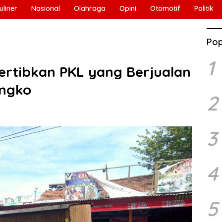
uliner
Nasional
Olahraga
Opini
Otomotif
Politik
Pop
1
ertibkan PKL yang Berjualan
angko
2
3
4
5