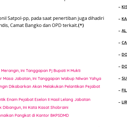
–
KI
nil Satpol-pp, pada saat penertiban juga dihadiri
–
KA
ndis, Camat Bangko dan OPD terkait
.(*)
–
AL
–
CA
–
D
–
D
Merangin, Ini Tanggapan Pj Bupati H Mukti
–
SU
hir Masa Jabatan, Ini Tanggapan Wabup Nilwan Yahya
ngin Dikabarkan Akan Melakukan Pelantikan Pejabat
–
FI
tik Enam Pejabat Eselon II Hasil Lelang Jabatan
–
LI
k Dibangun, Ini Kata Kasat Shobraini
enaikan Pangkat di Kantor BKPSDMD