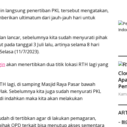
pin langsung penertiban PKL tersebut mengatakan,
erikan ultimatum dari jauh-jauh hari untuk
alan lancar, sebelumnya kita sudah menyurati pihak
da tanggal 3 Juli lalu, artinya selama 8 hari
Selasa (11/7/2023).
in
akan menertibkan dua titik lokasi RTH lagi yang
Clo
Apa
RTH lagi, di samping Masjid Raya Pasar bawah
Pe
Ulak. Sebelumnya kita juga sudah menyurati PKL
Kami
ak di indahkan maka kita akan melakukan
ART
dah di tertibkan agar di lakukan pemagaran,
–
BI
pihak OPD terkait bisa menutup akses sementara