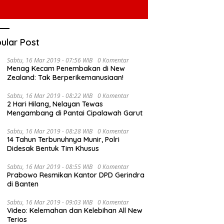
ular Post
Sabtu, 16 Mar 2019 - 07:56 WIB
0 Komentar
Menag Kecam Penembakan di New
Zealand: Tak Berperikemanusiaan!
Sabtu, 16 Mar 2019 - 08:22 WIB
0 Komentar
2 Hari Hilang, Nelayan Tewas
Mengambang di Pantai Cipalawah Garut
Sabtu, 16 Mar 2019 - 08:28 WIB
0 Komentar
14 Tahun Terbunuhnya Munir, Polri
Didesak Bentuk Tim Khusus
Sabtu, 16 Mar 2019 - 08:55 WIB
0 Komentar
Prabowo Resmikan Kantor DPD Gerindra
di Banten
Sabtu, 16 Mar 2019 - 09:03 WIB
0 Komentar
Video: Kelemahan dan Kelebihan All New
Terios