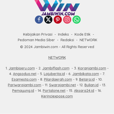
Kebijakan Privasi
Indeks
Kode Etik
Pedoman Media Siber
Redaksi
NETWORK
© 2024 Jambiwin.com - All Rights Reserved
NETWORK
1.
Jambiseru.com
- 2.
Jambiflash.com
- 3.
Koranjambi.com
-
4.
Angsoduo.net
- 5.
Lajuberita.id
- 6.
Jambikata.com
- 7.
Esamesta.com
- 8.
Pilardaerah.com
- 9.
Betara.id
- 10.
Pariwarajambi.com
- 11.
Swarajambi.net
- 12.
Bulian.id
- 13.
Pemayung.id
- 14.
Portalone.net
- 15.
Aksara24.id
- 16.
Kerinciexpose.com