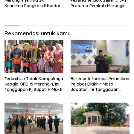
Merangin Terima SK
Peserta Terbaik Selter 7 JPT
Kenaikan Pangkat di Kantor
Pratama Pemkab Merangin
BKPSDMD
2023
Rekomendasi untuk kamu
Terkait Isu Tidak Kompaknya
Beredar Informasi Pelantikan
Kepala OPD di Merangin, Ini
Pejabat Diakhir Masa
Tanggapan Pj Bupati H Mukti
Jabatan, Ini Tanggapan
Wabup Nilwan Yahya