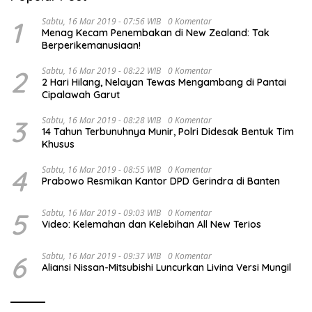
1
Sabtu, 16 Mar 2019 - 07:56 WIB
0 Komentar
Menag Kecam Penembakan di New Zealand: Tak
Berperikemanusiaan!
2
Sabtu, 16 Mar 2019 - 08:22 WIB
0 Komentar
2 Hari Hilang, Nelayan Tewas Mengambang di Pantai
Cipalawah Garut
3
Sabtu, 16 Mar 2019 - 08:28 WIB
0 Komentar
14 Tahun Terbunuhnya Munir, Polri Didesak Bentuk Tim
Khusus
4
Sabtu, 16 Mar 2019 - 08:55 WIB
0 Komentar
Prabowo Resmikan Kantor DPD Gerindra di Banten
5
Sabtu, 16 Mar 2019 - 09:03 WIB
0 Komentar
Video: Kelemahan dan Kelebihan All New Terios
6
Sabtu, 16 Mar 2019 - 09:37 WIB
0 Komentar
Aliansi Nissan-Mitsubishi Luncurkan Livina Versi Mungil