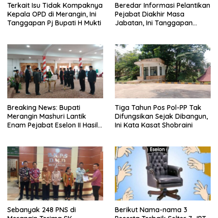
Terkait Isu Tidak Kompaknya
Beredar Informasi Pelantikan
Kepala OPD di Merangin, Ini
Pejabat Diakhir Masa
Tanggapan Pj Bupati H Mukti
Jabatan, Ini Tanggapan
Wabup Nilwan Yahya
Breaking News: Bupati
Tiga Tahun Pos Pol-PP Tak
Merangin Mashuri Lantik
Difungsikan Sejak Dibangun,
Enam Pejabat Eselon II Hasil
Ini Kata Kasat Shobraini
Lelang Jabatan
Sebanyak 248 PNS di
Berikut Nama-nama 3