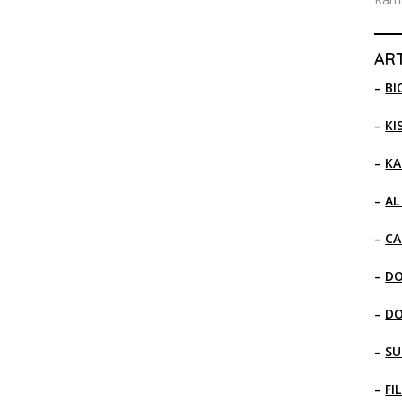
ART
–
BI
–
KI
–
KA
–
AL
–
CA
–
D
–
D
–
SU
–
FI