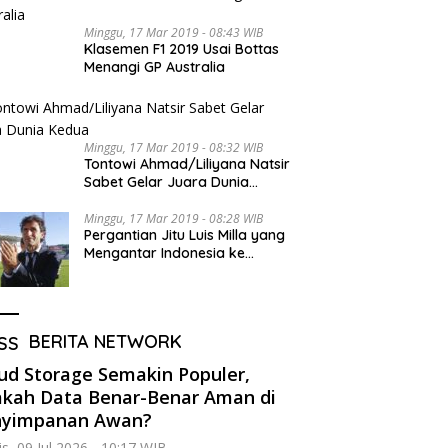
Minggu, 17 Mar 2019 - 08:43 WIB
Klasemen F1 2019 Usai Bottas
Menangi GP Australia
Minggu, 17 Mar 2019 - 08:32 WIB
Tontowi Ahmad/Liliyana Natsir
Sabet Gelar Juara Dunia
Kedua
Minggu, 17 Mar 2019 - 08:28 WIB
Pergantian Jitu Luis Milla yang
Mengantar Indonesia ke
Semifinal
BERITA NETWORK
ud Storage Semakin Populer,
kah Data Benar-Benar Aman di
nyimpanan Awan?
s, 09 Jul 2026 - 10:17 WIB