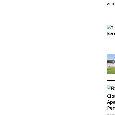
Clo
Apa
Pe
Kami