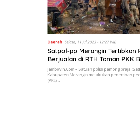
Daerah
Selasa, 11 Jul 2023 - 12:27 WIB
Satpol-pp Merangin Tertibkan
Berjualan di RTH Taman PKK 
JambiWin.Com – Satuan polisi pamong praja (Sat
Kabupaten Merangin melakukan penertiban ped
(PKL)…