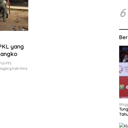
6
Ber
 PKL yang
Bangko
Pol-PP)
agang kaki lima
Mingg
Tung
Tahu