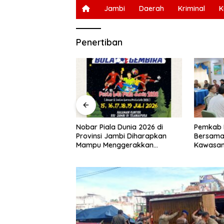
Jambi
Daerah
Kriminal
K
Penertiban
uli 2026, Merangin
Nobar Piala Dunia 2026 di
Pemkab M
at Mabok”
Provinsi Jambi Diharapkan
Bersama 
30 Grup Jaranan
Mampu Menggerakkan
Kawasan
ng
Ekonomi Pelaku UMKM