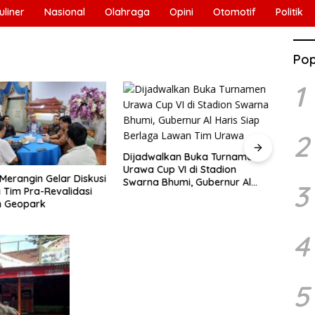
uliner
Nasional
Olahraga
Opini
Otomotif
Politik
Pop
1
2
Dijadwalkan Buka Turnamen
Urawa Cup VI di Stadion
erangin Gelar Diskusi
Guber
Swarna Bhumi, Gubernur Al
3
Tim Pra-Revalidasi
Eval
Haris Siap Berlaga Lawan Tim
 Geopark
Pela
Urawa
Pemba
2026
4
5