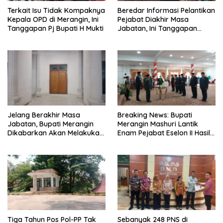
Terkait Isu Tidak Kompaknya
Beredar Informasi Pelantikan
Kepala OPD di Merangin, Ini
Pejabat Diakhir Masa
Tanggapan Pj Bupati H Mukti
Jabatan, Ini Tanggapan
Wabup Nilwan Yahya
Jelang Berakhir Masa
Breaking News: Bupati
Jabatan, Bupati Merangin
Merangin Mashuri Lantik
Dikabarkan Akan Melakukan
Enam Pejabat Eselon II Hasil
Pelantikan Pejabat Eselon
Lelang Jabatan
Tiga Tahun Pos Pol-PP Tak
Sebanyak 248 PNS di