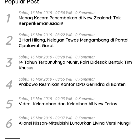
Popular Post
1
Sabtu, 16 Mar 2019 - 07:56 WIB
0 Komentar
Menag Kecam Penembakan di New Zealand: Tak
Berperikemanusiaan!
2
Sabtu, 16 Mar 2019 - 08:22 WIB
0 Komentar
2 Hari Hilang, Nelayan Tewas Mengambang di Pantai
Cipalawah Garut
3
Sabtu, 16 Mar 2019 - 08:28 WIB
0 Komentar
14 Tahun Terbunuhnya Munir, Polri Didesak Bentuk Tim
Khusus
4
Sabtu, 16 Mar 2019 - 08:55 WIB
0 Komentar
Prabowo Resmikan Kantor DPD Gerindra di Banten
5
Sabtu, 16 Mar 2019 - 09:03 WIB
0 Komentar
Video: Kelemahan dan Kelebihan All New Terios
6
Sabtu, 16 Mar 2019 - 09:37 WIB
0 Komentar
Aliansi Nissan-Mitsubishi Luncurkan Livina Versi Mungil