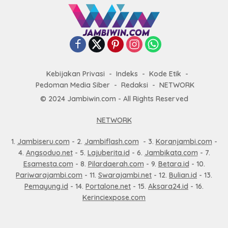
Kebijakan Privasi
Indeks
Kode Etik
Pedoman Media Siber
Redaksi
NETWORK
© 2024 Jambiwin.com - All Rights Reserved
NETWORK
1.
Jambiseru.com
- 2.
Jambiflash.com
- 3.
Koranjambi.com
-
4.
Angsoduo.net
- 5.
Lajuberita.id
- 6.
Jambikata.com
- 7.
Esamesta.com
- 8.
Pilardaerah.com
- 9.
Betara.id
- 10.
Pariwarajambi.com
- 11.
Swarajambi.net
- 12.
Bulian.id
- 13.
Pemayung.id
- 14.
Portalone.net
- 15.
Aksara24.id
- 16.
Kerinciexpose.com