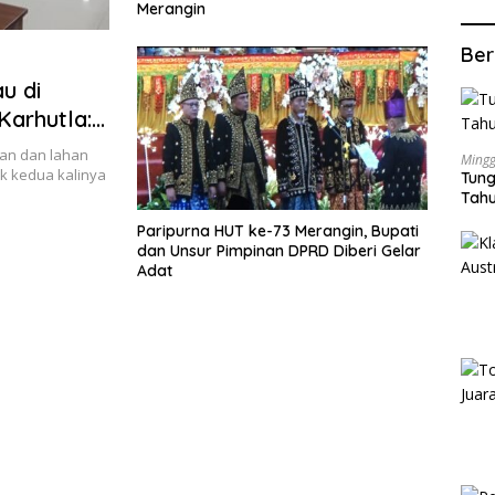
Merangin
Ber
u di
Karhutla:
an dan lahan
Mingg
k kedua kalinya
Tung
Tahu
Paripurna HUT ke-73 Merangin, Bupati
dan Unsur Pimpinan DPRD Diberi Gelar
Adat