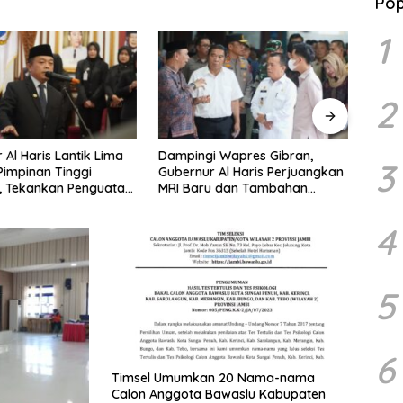
Pop
1
2
 Wapres Gibran,
Gubernur Al Haris Jawab
Banta
3
 Al Haris Perjuangkan
Pandangan Umum Fraksi
Rakya
u dan Tambahan
DPRD: Komitmen Perkuat Tata
Komin
pesialis untuk RSUD
Kelola dan Kesejahteraan
Hoak
attaher
Masyarakat
Linta
4
5
6
Timsel Umumkan 20 Nama-nama
Calon Anggota Bawaslu Kabupaten