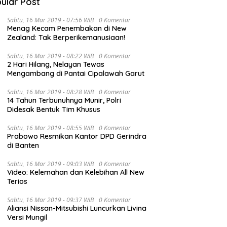
ular Post
Sabtu, 16 Mar 2019 - 07:56 WIB
0 Komentar
Menag Kecam Penembakan di New
Zealand: Tak Berperikemanusiaan!
Sabtu, 16 Mar 2019 - 08:22 WIB
0 Komentar
2 Hari Hilang, Nelayan Tewas
M
Mengambang di Pantai Cipalawah Garut
B
h Isu Raibnya Uang
Bupati Merangin: Kirab Budaya
P
Sabtu, 16 Mar 2019 - 08:28 WIB
0 Komentar
t Rp1,5 Triliun, Kadis
Nasional PKJM Luar Biasa
K
14 Tahun Terbunuhnya Munir, Polri
fo Jambi Ariansyah : Itu
Didesak Bentuk Tim Khusus
s dan Akumulasi Temuan
s Gubernur Sejak 2002
Sabtu, 16 Mar 2019 - 08:55 WIB
0 Komentar
Prabowo Resmikan Kantor DPD Gerindra
di Banten
Sabtu, 16 Mar 2019 - 09:03 WIB
0 Komentar
Video: Kelemahan dan Kelebihan All New
Terios
Sabtu, 16 Mar 2019 - 09:37 WIB
0 Komentar
Aliansi Nissan-Mitsubishi Luncurkan Livina
Versi Mungil