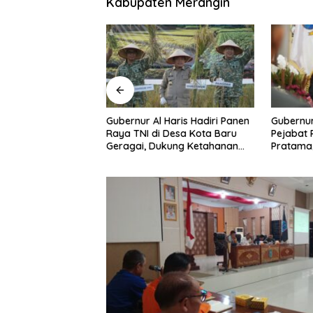
Kabupaten Merangin
Haris Hadiri Panen
Gubernur Al Haris Lantik Lima
Dampingi
 Desa Kota Baru
Pejabat Pimpinan Tinggi
Gubernur
kung Ketahanan
Pratama, Tekankan Penguatan
MRI Bar
Kinerja, Kekompakan Tim, dan
Dokter S
Integritas
Raden M