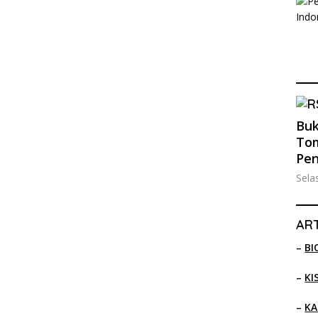
Buk
Tom
Pe
Sela
ART
–
BI
–
KI
–
KA