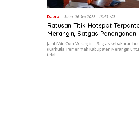
Daerah
Rabu, 06 Sep 2023 - 13:43 WIB
Ratusan Titik Hotspot Terpanta
Merangin, Satgas Penanganan 
Kualitas Udara Tidak Sehat
JambiWin.Com,Merangin – Satgas kebakaran hut
(Karhutla) Pemerintah Kabupaten Merangin untu
telah…