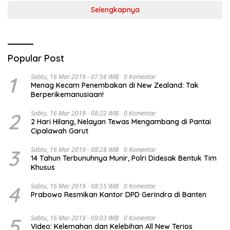
Selengkapnya
Popular Post
1
Sabtu, 16 Mar 2019 - 07:56 WIB
0 Komentar
Menag Kecam Penembakan di New Zealand: Tak
Berperikemanusiaan!
2
Sabtu, 16 Mar 2019 - 08:22 WIB
0 Komentar
2 Hari Hilang, Nelayan Tewas Mengambang di Pantai
Cipalawah Garut
3
Sabtu, 16 Mar 2019 - 08:28 WIB
0 Komentar
14 Tahun Terbunuhnya Munir, Polri Didesak Bentuk Tim
Khusus
4
Sabtu, 16 Mar 2019 - 08:55 WIB
0 Komentar
Prabowo Resmikan Kantor DPD Gerindra di Banten
5
Sabtu, 16 Mar 2019 - 09:03 WIB
0 Komentar
Video: Kelemahan dan Kelebihan All New Terios