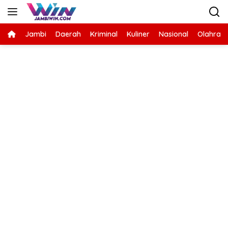
Langsung
ke
konten
Jambi
Daerah
Kriminal
Kuliner
Nasional
Olahrag