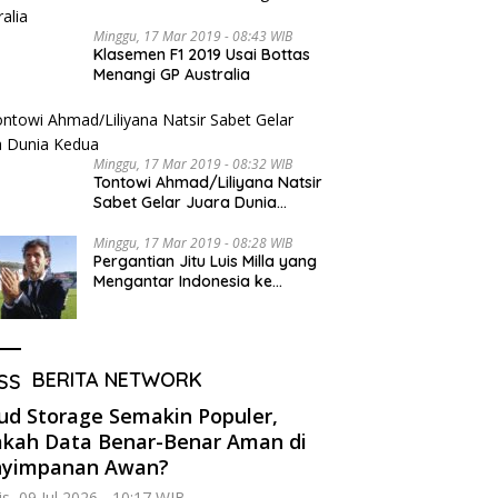
Minggu, 17 Mar 2019 - 08:43 WIB
Klasemen F1 2019 Usai Bottas
Menangi GP Australia
Minggu, 17 Mar 2019 - 08:32 WIB
Tontowi Ahmad/Liliyana Natsir
Sabet Gelar Juara Dunia
Kedua
Minggu, 17 Mar 2019 - 08:28 WIB
Pergantian Jitu Luis Milla yang
Mengantar Indonesia ke
Semifinal
BERITA NETWORK
ud Storage Semakin Populer,
kah Data Benar-Benar Aman di
nyimpanan Awan?
s, 09 Jul 2026 - 10:17 WIB