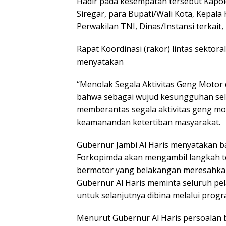
Hadir pada kesempatan tersebut Kapold
Siregar, para Bupati/Wali Kota, Kepala
Perwakilan TNI, Dinas/Instansi terkai
Rapat Koordinasi (rakor) lintas sekto
menyatakan
“Menolak Segala Aktivitas Geng Motor d
bahwa sebagai wujud kesungguhan sel
memberantas segala aktivitas geng m
keamanandan ketertiban masyarakat.
Gubernur Jambi Al Haris menyatakan b
Forkopimda akan mengambil langkah t
bermotor yang belakangan meresahka
Gubernur Al Haris meminta seluruh pel
untuk selanjutnya dibina melalui prog
Menurut Gubernur Al Haris persoalan b