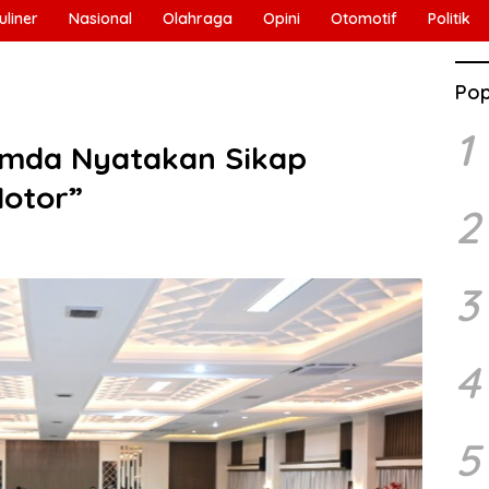
uliner
Nasional
Olahraga
Opini
Otomotif
Politik
Pop
1
imda Nyatakan Sikap
Motor”
2
3
4
5