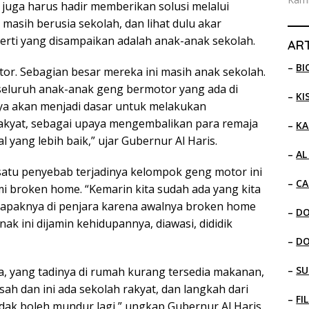
juga harus hadir memberikan solusi melalui
masih berusia sekolah, dan lihat dulu akar
erti yang disampaikan adalah anak-anak sekolah.
ART
–
BI
or. Sebagian besar mereka ini masih anak sekolah.
seluruh anak-anak geng bermotor yang ada di
–
KI
nya akan menjadi dasar untuk melakukan
akyat, sebagai upaya mengembalikan para remaja
–
KA
l yang lebih baik,” ujar Gubernur Al Haris.
–
AL
satu penyebab terjadinya kelompok geng motor ini
–
CA
 broken home. “Kemarin kita sudah ada yang kita
 bapaknya di penjara karena awalnya broken home
–
D
nak ini dijamin kehidupannya, diawasi, dididik
–
D
–
SU
na, yang tadinya di rumah kurang tersedia makanan,
 dan ini ada sekolah rakyat, dan langkah dari
–
FI
idak boleh mundur lagi,” ungkap Gubernur Al Haris.