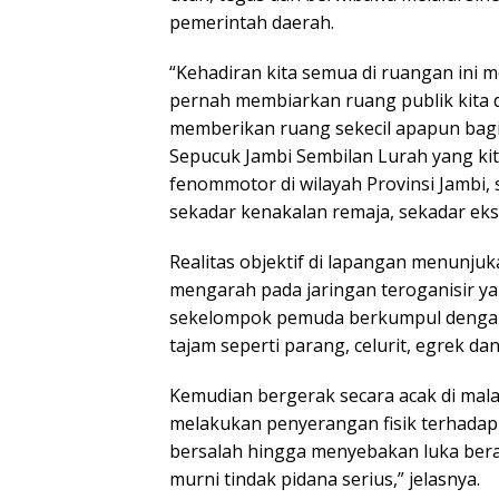
pemerintah daerah.
“Kehadiran kita semua di ruangan ini 
pernah membiarkan ruang publik kita di
memberikan ruang sekecil apapun bagi
Sepucuk Jambi Sembilan Lurah yang kit
fenommotor di wilayah Provinsi Jambi, s
sekadar kenakalan remaja, sekadar ekspr
Realitas objektif di lapangan menunju
mengarah pada jaringan teroganisir yang
sekelompok pemuda berkumpul dengan 
tajam seperti parang, celurit, egrek da
Kemudian bergerak secara acak di mal
melakukan penyerangan fisik terhadap 
bersalah hingga menyebakan luka bera
murni tindak pidana serius,” jelasnya.