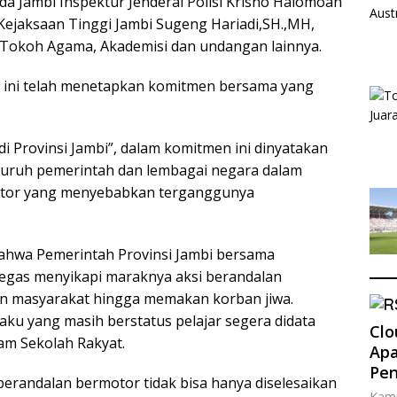
a Jambi Inspektur Jenderal Polisi Krisno Halomoan
 Kejaksaan Tinggi Jambi Sugeng Hariadi,SH.,MH,
t, Tokoh Agama, Akademisi dan undangan lainnya.
ral ini telah menetapkan komitmen bersama yang
i Provinsi Jambi”, dalam komitmen ini dinyatakan
uruh pemerintah dan lembagai negara dalam
otor yang menyebabkan terganggunya
ahwa Pemerintah Provinsi Jambi bersama
egas menyikapi maraknya aksi berandalan
n masyarakat hingga memakan korban jiwa.
aku yang masih berstatus pelajar segera didata
Clo
ram Sekolah Rakyat.
Apa
Pe
erandalan bermotor tidak bisa hanya diselesaikan
Kami