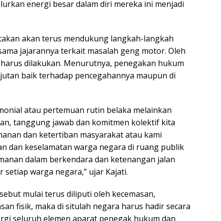
urkan energi besar dalam diri mereka ini menjadi
yatakan akan terus mendukung langkah-langkah
sama jajarannya terkait masalah geng motor. Oleh
m harus dilakukan. Menurutnya, penegakan hukum
anjutan baik terhadap pencegahannya maupun di
monial atau pertemuan rutin belaka melainkan
ian, tanggung jawab dan komitmen kolektif kita
manan dan ketertiban masyarakat atau kami
 dan keselamatan warga negara di ruang publik
eamanan dalam berkendara dan ketenangan jalan
 setiap warga negara,” ujar Kajati.
sebut mulai terus diliputi oleh kecemasan,
n fisik, maka di situlah negara harus hadir secara
nergi seluruh elemen aparat penegak hukum dan