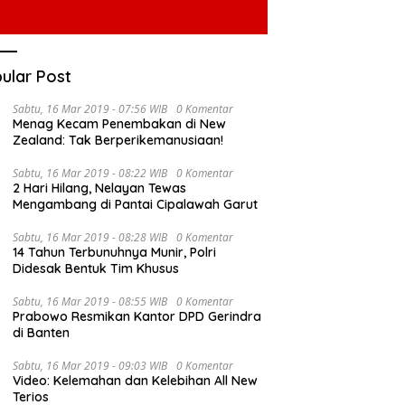
ular Post
Sabtu, 16 Mar 2019 - 07:56 WIB
0 Komentar
Menag Kecam Penembakan di New
Zealand: Tak Berperikemanusiaan!
Sabtu, 16 Mar 2019 - 08:22 WIB
0 Komentar
2 Hari Hilang, Nelayan Tewas
Mengambang di Pantai Cipalawah Garut
Sabtu, 16 Mar 2019 - 08:28 WIB
0 Komentar
14 Tahun Terbunuhnya Munir, Polri
Didesak Bentuk Tim Khusus
Sabtu, 16 Mar 2019 - 08:55 WIB
0 Komentar
Prabowo Resmikan Kantor DPD Gerindra
di Banten
Sabtu, 16 Mar 2019 - 09:03 WIB
0 Komentar
Video: Kelemahan dan Kelebihan All New
Terios