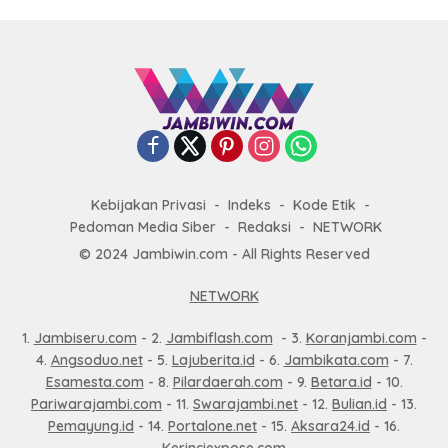
Kebijakan Privasi
Indeks
Kode Etik
Pedoman Media Siber
Redaksi
NETWORK
© 2024 Jambiwin.com - All Rights Reserved
NETWORK
1.
Jambiseru.com
- 2.
Jambiflash.com
- 3.
Koranjambi.com
-
4.
Angsoduo.net
- 5.
Lajuberita.id
- 6.
Jambikata.com
- 7.
Esamesta.com
- 8.
Pilardaerah.com
- 9.
Betara.id
- 10.
Pariwarajambi.com
- 11.
Swarajambi.net
- 12.
Bulian.id
- 13.
Pemayung.id
- 14.
Portalone.net
- 15.
Aksara24.id
- 16.
Kerinciexpose.com