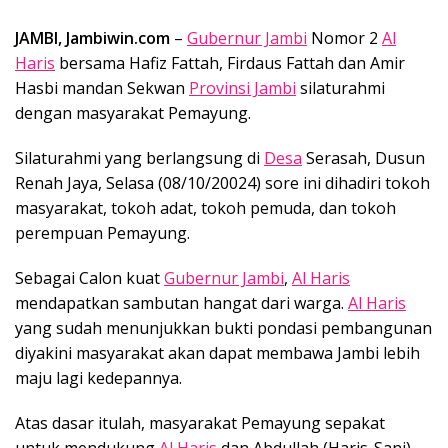
JAMBI, Jambiwin.com
–
Gubernur Jambi
Nomor 2
Al
Haris
bersama Hafiz Fattah, Firdaus Fattah dan Amir
Hasbi mandan Sekwan
Provinsi Jambi
silaturahmi
dengan masyarakat Pemayung.
Silaturahmi yang berlangsung di
Desa
Serasah, Dusun
Renah Jaya, Selasa (08/10/20024) sore ini dihadiri tokoh
masyarakat, tokoh adat, tokoh pemuda, dan tokoh
perempuan Pemayung.
Sebagai Calon kuat
Gubernur Jambi
,
Al Haris
mendapatkan sambutan hangat dari warga.
Al Haris
yang sudah menunjukkan bukti pondasi pembangunan
diyakini masyarakat akan dapat membawa Jambi lebih
maju lagi kedepannya.
Atas dasar itulah, masyarakat Pemayung sepakat
untuk mendukung
Al Haris
dan Abdullah (Haris-Sani)