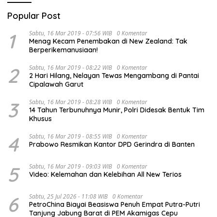
Popular Post
1
Sabtu, 16 Mar 2019 - 07:56 WIB
0 Komentar
Menag Kecam Penembakan di New Zealand: Tak
Berperikemanusiaan!
2
Sabtu, 16 Mar 2019 - 08:22 WIB
0 Komentar
2 Hari Hilang, Nelayan Tewas Mengambang di Pantai
Cipalawah Garut
3
Sabtu, 16 Mar 2019 - 08:28 WIB
0 Komentar
14 Tahun Terbunuhnya Munir, Polri Didesak Bentuk Tim
Khusus
4
Sabtu, 16 Mar 2019 - 08:55 WIB
0 Komentar
Prabowo Resmikan Kantor DPD Gerindra di Banten
5
Sabtu, 16 Mar 2019 - 09:03 WIB
0 Komentar
Video: Kelemahan dan Kelebihan All New Terios
6
Sabtu, 25 Jul 2026 - 11:08 WIB
0 Komentar
PetroChina Biayai Beasiswa Penuh Empat Putra-Putri
Tanjung Jabung Barat di PEM Akamigas Cepu