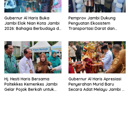
Gubernur Al Haris Buka
Pemprov Jambi Dukung
Jambi Elok Nian Kota Jambi
Penguatan Ekosistem
2026: Bahagia Berbudaya di
Transportasi Darat dan
Serambi Tanah Pilih Pusako
Kendaraan Listrik Melalui
Betuah
Kunjungan Kerja Ditjen
Perhubungan Darat
Hj. Hesti Haris Bersama
Gubernur Al Haris Apresiasi
Poltekkes Kemenkes Jambi
Penyerahan Murid Baru
Gelar Pojok Berkah untuk
Secara Adat Melayu Jambi di
Tingkatkan Gizi Masyarakat
SMA Negeri 1 Muaro Jambi