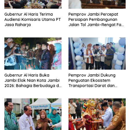
Gubernur Al Haris Terima
Pemprov Jambi Percepat
Audiensi Komisaris Utama PT
Persiapan Pembangunan
Jasa Raharja
Jalan Tol Jambi–Rengat Fase
I, Gubernur Al Haris Tekankan
Sinergi dan Kepastian
Pengadaan Lahan
Gubernur Al Haris Buka
Pemprov Jambi Dukung
Jambi Elok Nian Kota Jambi
Penguatan Ekosistem
2026: Bahagia Berbudaya di
Transportasi Darat dan
Serambi Tanah Pilih Pusako
Kendaraan Listrik Melalui
Betuah
Kunjungan Kerja Ditjen
Perhubungan Darat