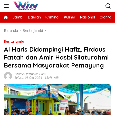
Langsung
ke
konten
Jambi
Daerah
Kriminal
Kuliner
Nasional
Olahrag
Beranda
Berita Jambi
Berita Jambi
Al Haris Didampingi Hafiz, Firdaus
Fattah dan Amir Hasbi Silaturahmi
Bersama Masyarakat Pemayung
Redaksi Jambiwin.com
Selasa, 08 Okt 2024 - 18:48 WIB