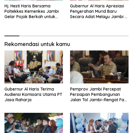
Hj. Hesti Haris Bersama
Gubernur Al Haris Apresiasi
Poltekkes Kemenkes Jambi
Penyerahan Murid Baru
Gelar Pojok Berkah untuk
Secara Adat Melayu Jambi di
Tingkatkan Gizi Masyarakat
SMA Negeri 1 Muaro Jambi
Rekomendasi untuk kamu
Gubernur Al Haris Terima
Pemprov Jambi Percepat
Audiensi Komisaris Utama PT
Persiapan Pembangunan
Jasa Raharja
Jalan Tol Jambi–Rengat Fase
I, Gubernur Al Haris Tekankan
Sinergi dan Kepastian
Pengadaan Lahan