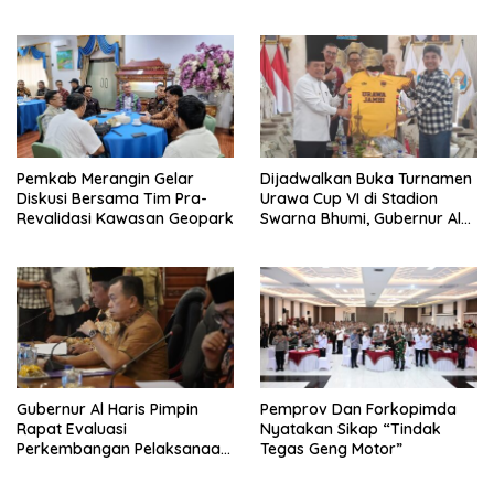
Jaranan Kuda Lumping
Ekonomi Pelaku UMKM
Pemkab Merangin Gelar
Dijadwalkan Buka Turnamen
Diskusi Bersama Tim Pra-
Urawa Cup VI di Stadion
Revalidasi Kawasan Geopark
Swarna Bhumi, Gubernur Al
Haris Siap Berlaga Lawan
Tim Urawa
Gubernur Al Haris Pimpin
Pemprov Dan Forkopimda
Rapat Evaluasi
Nyatakan Sikap “Tindak
Perkembangan Pelaksanaan
Tegas Geng Motor”
Kegiatan Pembangunan
Triwulan II TA 2026