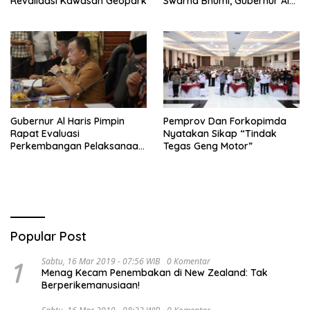
Revalidasi Kawasan Geopark
Swarna Bhumi, Gubernur Al
Haris Siap Berlaga Lawan
Tim Urawa
Gubernur Al Haris Pimpin
Pemprov Dan Forkopimda
Rapat Evaluasi
Nyatakan Sikap “Tindak
Perkembangan Pelaksanaan
Tegas Geng Motor”
Kegiatan Pembangunan
Triwulan II TA 2026
Popular Post
1
Sabtu, 16 Mar 2019 - 07:56 WIB
0 Komentar
Menag Kecam Penembakan di New Zealand: Tak
Berperikemanusiaan!