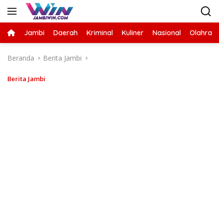
Langsung
ke
konten
Jambi
Daerah
Kriminal
Kuliner
Nasional
Olahrag
Beranda
Berita Jambi
Berita Jambi