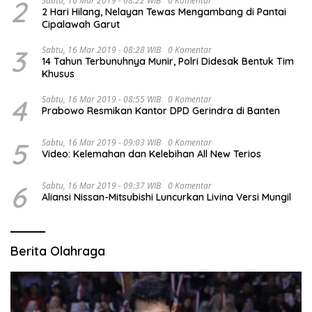
2
Sabtu, 16 Mar 2019 - 08:22 WIB
0 Komentar
2 Hari Hilang, Nelayan Tewas Mengambang di Pantai
Cipalawah Garut
3
Sabtu, 16 Mar 2019 - 08:28 WIB
0 Komentar
14 Tahun Terbunuhnya Munir, Polri Didesak Bentuk Tim
Khusus
4
Sabtu, 16 Mar 2019 - 08:55 WIB
0 Komentar
Prabowo Resmikan Kantor DPD Gerindra di Banten
5
Sabtu, 16 Mar 2019 - 09:03 WIB
0 Komentar
Video: Kelemahan dan Kelebihan All New Terios
6
Sabtu, 16 Mar 2019 - 09:37 WIB
0 Komentar
Aliansi Nissan-Mitsubishi Luncurkan Livina Versi Mungil
Berita Olahraga