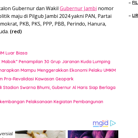
–
FI
alon Gubernur dan Wakil
Gubernur Jambi
nomor
–
LI
litik maju di Pilgub Jambi 2024 yakni PAN, Partai
Demokrat, PKB, PKS, PPP, PBB, Perindo, Hanura,
uda.
(red)
JM Luar Biasa
uat Mabok” Penampilan 30 Grup Jaranan Kuda Lumping
i Diharapkan Mampu Menggerakkan Ekonomi Pelaku UMKM
im Pra-Revalidasi Kawasan Geopark
 Stadion Swarna Bhumi, Gubernur Al Haris Siap Berlaga
 Perkembangan Pelaksanaan Kegiatan Pembangunan