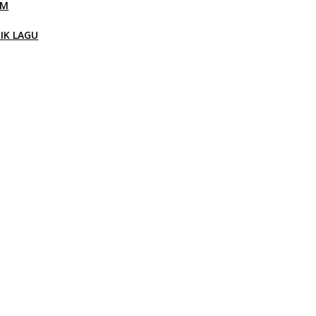
LM
RIK LAGU