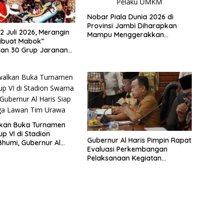
Nobar Piala Dunia 2026 di
Provinsi Jambi Diharapkan
2 Juli 2026, Merangin
Mampu Menggerakkan
ibuat Mabok”
Ekonomi Pelaku UMKM
lan 30 Grup Jaranan
mping
lkan Buka Turnamen
p VI di Stadion
Gubernur Al Haris Pimpin Rapat
humi, Gubernur Al
Evaluasi Perkembangan
ap Berlaga Lawan Tim
Pelaksanaan Kegiatan
Pembangunan Triwulan II TA
2026