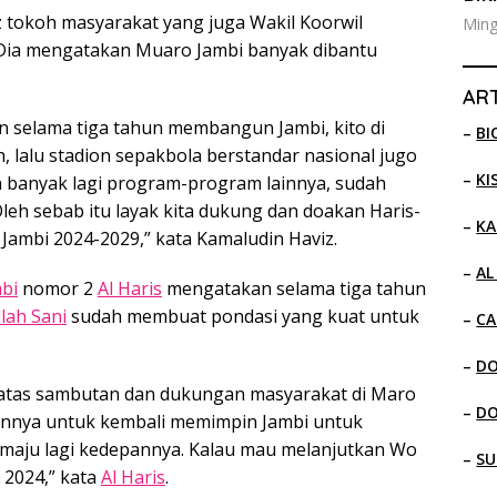
 tokoh masyarakat yang juga Wakil Koorwil
Ming
Dia mengatakan Muaro Jambi banyak dibantu
ART
 selama tiga tahun membangun Jambi, kito di
–
BI
, lalu stadion sepakbola berstandar nasional jugo
–
KI
an banyak lagi program-program lainnya, sudah
leh sebab itu layak kita dukung dan doakan Haris-
–
KA
ambi 2024-2029,” kata Kamaludin Haviz.
–
AL
bi
nomor 2
Al Haris
mengatakan selama tiga tahun
lah Sani
sudah membuat pondasi yang kuat untuk
–
CA
–
D
 atas sambutan dan dukungan masyarakat di Maro
–
D
annya untuk kembali memimpin Jambi untuk
maju lagi kedepannya. Kalau mau melanjutkan Wo
–
SU
 2024,” kata
Al Haris
.