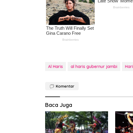
Al Haris
al haris gubernur jambi
Har
Komentar
Baca Juga