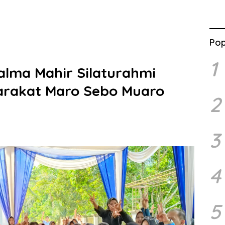
Pop
1
alma Mahir Silaturahmi
rakat Maro Sebo Muaro
2
3
4
5