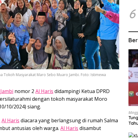
6
Ber
ma Tokoh Masyarakat Maro Sebo Muaro Jambi. Foto: Istimewa
 Jambi
nomor 2
Al Haris
didampingi Ketua DPRD
bersilaturahmi dengan tokoh masyarakat Moro
0/10/2024) siang.
Mingg
Tung
i
Al Haris
diacara yang berlangsung di rumah Salma
Tahu
ambut antusias oleh warga.
Al Haris
disambut