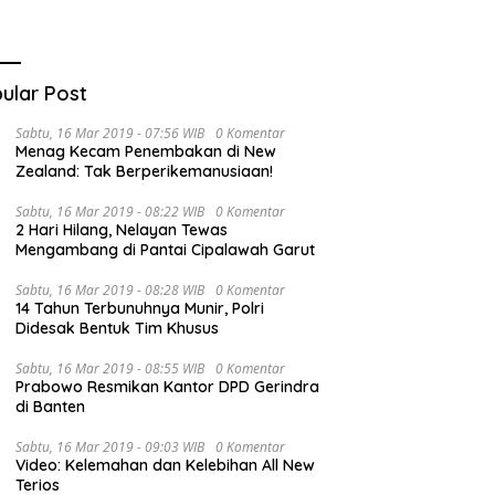
ular Post
Sabtu, 16 Mar 2019 - 07:56 WIB
0 Komentar
Menag Kecam Penembakan di New
Zealand: Tak Berperikemanusiaan!
Sabtu, 16 Mar 2019 - 08:22 WIB
0 Komentar
2 Hari Hilang, Nelayan Tewas
Mengambang di Pantai Cipalawah Garut
Sabtu, 16 Mar 2019 - 08:28 WIB
0 Komentar
14 Tahun Terbunuhnya Munir, Polri
Didesak Bentuk Tim Khusus
Sabtu, 16 Mar 2019 - 08:55 WIB
0 Komentar
Prabowo Resmikan Kantor DPD Gerindra
di Banten
Sabtu, 16 Mar 2019 - 09:03 WIB
0 Komentar
Video: Kelemahan dan Kelebihan All New
Terios