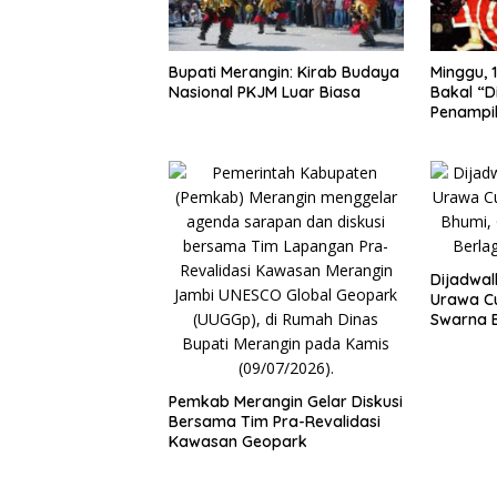
Bupati Merangin: Kirab Budaya
Minggu, 1
Nasional PKJM Luar Biasa
Bakal “D
Penampi
Kuda Lu
Dijadwa
Urawa Cu
Swarna B
Haris Si
Urawa
Pemkab Merangin Gelar Diskusi
Bersama Tim Pra-Revalidasi
Kawasan Geopark