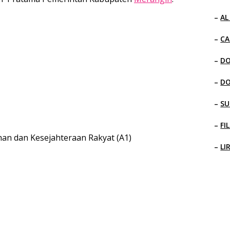
–
AL
–
CA
–
D
–
D
–
SU
–
FI
an dan Kesejahteraan Rakyat (A1)
–
LI