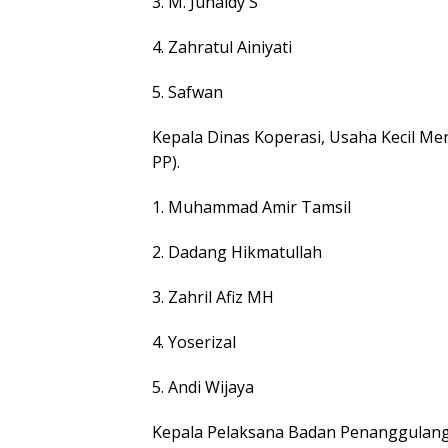
3. M. Junaidy S
4. Zahratul Ainiyati
5. Safwan
Kepala Dinas Koperasi, Usaha Kecil M
PP).
1. Muhammad Amir Tamsil
2. Dadang Hikmatullah
3. Zahril Afiz MH
4. Yoserizal
5. Andi Wijaya
Kepala Pelaksana Badan Penanggulan