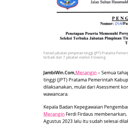
Pansel jabatan pimpinan tinggi (JPT) Pratama Pem
terbaik dari 7 jabatan eselon II lowong.
JambiWin.Com
,
Merangin
– Semua tahapa
tinggi (JPT) Pratama Pemerintah Kabu
dilaksanakan, mulai dari Asessment ko
wawancara.
Kepala Badan Kepegawaian Pengemba
Merangin
Ferdi Firdaus membenarkan, 
Agustus 2023 lalu itu sudah selesai dil