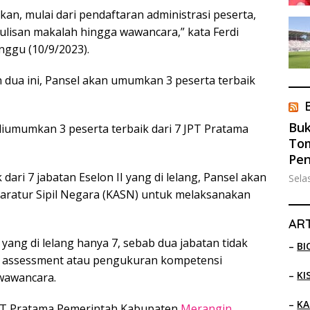
kan, mulai dari pendaftaran administrasi peserta,
ulisan makalah hingga wawancara,” kata Ferdi
nggu (10/9/2023).
n dua ini, Pansel akan umumkan 3 peserta terbaik
Buk
 diumumkan 3 peserta terbaik dari 7 JPT Pratama
Tom
Pe
ari 7 jabatan Eselon II yang di lelang, Pansel akan
Sela
aratur Sipil Negara (KASN) untuk melaksanakan
ART
yang di lelang hanya 7, sebab dua jabatan tidak
–
BI
 assessment atau pengukuran kompetensi
–
KI
 wawancara.
–
KA
JPT Pratama Pemerintah Kabupaten
Merangin
.