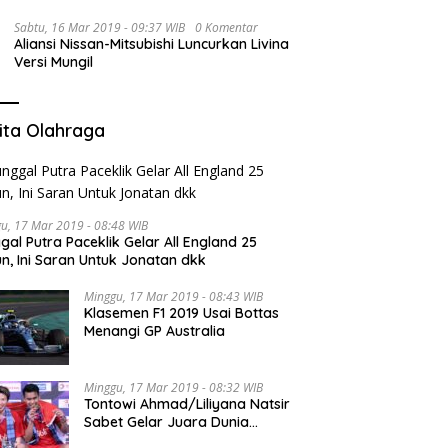
Sabtu, 16 Mar 2019 - 09:37 WIB
0 Komentar
Aliansi Nissan-Mitsubishi Luncurkan Livina
Versi Mungil
ita Olahraga
u, 17 Mar 2019 - 08:48 WIB
gal Putra Paceklik Gelar All England 25
n, Ini Saran Untuk Jonatan dkk
Minggu, 17 Mar 2019 - 08:43 WIB
Klasemen F1 2019 Usai Bottas
Menangi GP Australia
Minggu, 17 Mar 2019 - 08:32 WIB
Tontowi Ahmad/Liliyana Natsir
Sabet Gelar Juara Dunia
Kedua