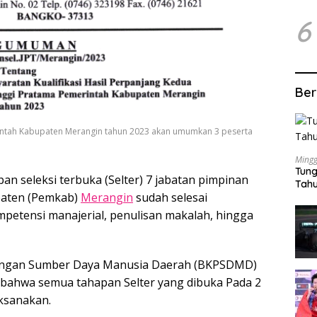
6
Ber
erintah Kabupaten Merangin tahun 2023 akan umumkan 3 peserta
Mingg
Tung
n seleksi terbuka (Selter) 7 jabatan pimpinan
Tahu
paten (Pemkab)
Merangin
sudah selesai
mpetensi manajerial, penulisan makalah, hingga
ngan Sumber Daya Manusia Daerah (BKPSDMD)
bahwa semua tahapan Selter yang dibuka Pada 2
aksanakan.