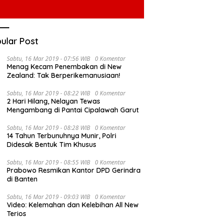
ular Post
Sabtu, 16 Mar 2019 - 07:56 WIB
0 Komentar
Menag Kecam Penembakan di New
Zealand: Tak Berperikemanusiaan!
Sabtu, 16 Mar 2019 - 08:22 WIB
0 Komentar
2 Hari Hilang, Nelayan Tewas
Mengambang di Pantai Cipalawah Garut
Sabtu, 16 Mar 2019 - 08:28 WIB
0 Komentar
14 Tahun Terbunuhnya Munir, Polri
Didesak Bentuk Tim Khusus
Sabtu, 16 Mar 2019 - 08:55 WIB
0 Komentar
Prabowo Resmikan Kantor DPD Gerindra
di Banten
Sabtu, 16 Mar 2019 - 09:03 WIB
0 Komentar
Video: Kelemahan dan Kelebihan All New
Terios