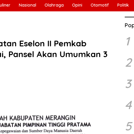
uliner
Nasional
Olahraga
Opini
Otomotif
Politik
Pop
1
atan Eselon II Pemkab
ai, Pansel Akan Umumkan 3
2
3
4
5