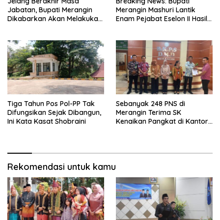
Jelang Berakhir Masa
Breaking News: Bupati
Jabatan, Bupati Merangin
Merangin Mashuri Lantik
Dikabarkan Akan Melakukan
Enam Pejabat Eselon II Hasil
Pelantikan Pejabat Eselon
Lelang Jabatan
Tiga Tahun Pos Pol-PP Tak
Sebanyak 248 PNS di
Difungsikan Sejak Dibangun,
Merangin Terima SK
Ini Kata Kasat Shobraini
Kenaikan Pangkat di Kantor
BKPSDMD
Rekomendasi untuk kamu