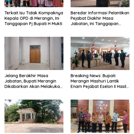
Terkait Isu Tidak Kompaknya
Beredar Informasi Pelantikan
Kepala OPD di Merangin, Ini
Pejabat Diakhir Masa
Tanggapan Pj Bupati H Mukti
Jabatan, Ini Tanggapan
Wabup Nilwan Yahya
Jelang Berakhir Masa
Breaking News: Bupati
Jabatan, Bupati Merangin
Merangin Mashuri Lantik
Dikabarkan Akan Melakukan
Enam Pejabat Eselon II Hasil
Pelantikan Pejabat Eselon
Lelang Jabatan