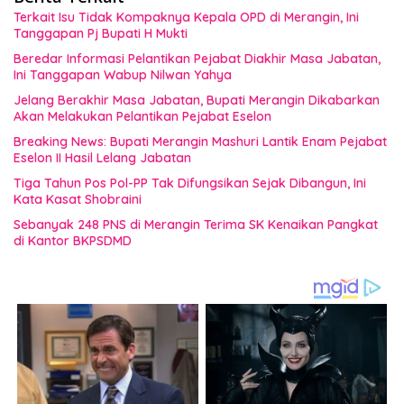
Terkait Isu Tidak Kompaknya Kepala OPD di Merangin, Ini
Tanggapan Pj Bupati H Mukti
Beredar Informasi Pelantikan Pejabat Diakhir Masa Jabatan,
Ini Tanggapan Wabup Nilwan Yahya
Jelang Berakhir Masa Jabatan, Bupati Merangin Dikabarkan
Akan Melakukan Pelantikan Pejabat Eselon
Breaking News: Bupati Merangin Mashuri Lantik Enam Pejabat
Eselon II Hasil Lelang Jabatan
Tiga Tahun Pos Pol-PP Tak Difungsikan Sejak Dibangun, Ini
Kata Kasat Shobraini
Sebanyak 248 PNS di Merangin Terima SK Kenaikan Pangkat
di Kantor BKPSDMD