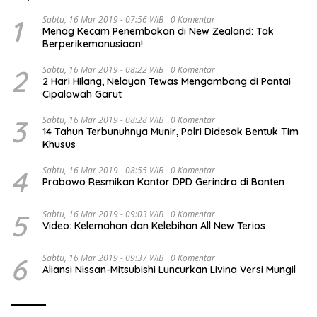
1
Sabtu, 16 Mar 2019 - 07:56 WIB
0 Komentar
Menag Kecam Penembakan di New Zealand: Tak
Berperikemanusiaan!
2
Sabtu, 16 Mar 2019 - 08:22 WIB
0 Komentar
2 Hari Hilang, Nelayan Tewas Mengambang di Pantai
Cipalawah Garut
3
Sabtu, 16 Mar 2019 - 08:28 WIB
0 Komentar
14 Tahun Terbunuhnya Munir, Polri Didesak Bentuk Tim
Khusus
4
Sabtu, 16 Mar 2019 - 08:55 WIB
0 Komentar
Prabowo Resmikan Kantor DPD Gerindra di Banten
5
Sabtu, 16 Mar 2019 - 09:03 WIB
0 Komentar
Video: Kelemahan dan Kelebihan All New Terios
6
Sabtu, 16 Mar 2019 - 09:37 WIB
0 Komentar
Aliansi Nissan-Mitsubishi Luncurkan Livina Versi Mungil