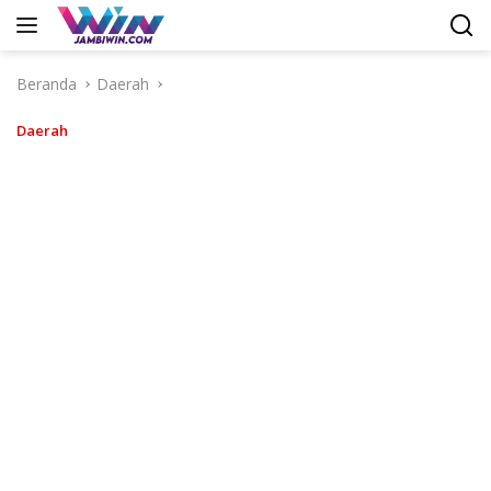
Langsung
ke
konten
Beranda
Daerah
Daerah