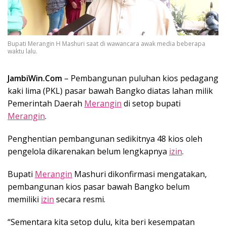
Bupati Merangin H Mashuri saat di wawancara awak media beberapa
waktu lalu.
JambiWin.Com
– Pembangunan puluhan kios pedagang
kaki lima (PKL) pasar bawah Bangko diatas lahan milik
Pemerintah Daerah
Merangin
di setop bupati
Merangin
.
Penghentian pembangunan sedikitnya 48 kios oleh
pengelola dikarenakan belum lengkapnya
izin
.
Bupati
Merangin
Mashuri dikonfirmasi mengatakan,
pembangunan kios pasar bawah Bangko belum
memiliki
izin
secara resmi.
“Sementara kita setop dulu, kita beri kesempatan