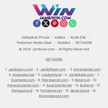
Kebijakan Privasi
Indeks
Kode Etik
Pedoman Media Siber
Redaksi
NETWORK
© 2024 Jambiwin.com - All Rights Reserved
NETWORK
1.
Jambiseru.com
- 2.
Jambiflash.com
- 3.
Koranjambi.com
-
4.
Angsoduo.net
- 5.
Lajuberita.id
- 6.
Jambikata.com
- 7.
Esamesta.com
- 8.
Pilardaerah.com
- 9.
Betara.id
- 10.
Pariwarajambi.com
- 11.
Swarajambi.net
- 12.
Bulian.id
- 13.
Pemayung.id
- 14.
Portalone.net
- 15.
Aksara24.id
- 16.
Kerinciexpose.com