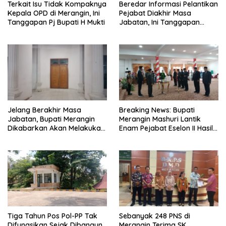
Terkait Isu Tidak Kompaknya
Beredar Informasi Pelantikan
Kepala OPD di Merangin, Ini
Pejabat Diakhir Masa
Tanggapan Pj Bupati H Mukti
Jabatan, Ini Tanggapan
Wabup Nilwan Yahya
Jelang Berakhir Masa
Breaking News: Bupati
Jabatan, Bupati Merangin
Merangin Mashuri Lantik
Dikabarkan Akan Melakukan
Enam Pejabat Eselon II Hasil
Pelantikan Pejabat Eselon
Lelang Jabatan
Tiga Tahun Pos Pol-PP Tak
Sebanyak 248 PNS di
Difungsikan Sejak Dibangun,
Merangin Terima SK