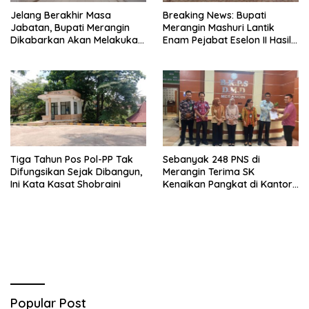
Jelang Berakhir Masa
Breaking News: Bupati
Jabatan, Bupati Merangin
Merangin Mashuri Lantik
Dikabarkan Akan Melakukan
Enam Pejabat Eselon II Hasil
Pelantikan Pejabat Eselon
Lelang Jabatan
Tiga Tahun Pos Pol-PP Tak
Sebanyak 248 PNS di
Difungsikan Sejak Dibangun,
Merangin Terima SK
Ini Kata Kasat Shobraini
Kenaikan Pangkat di Kantor
BKPSDMD
Popular Post