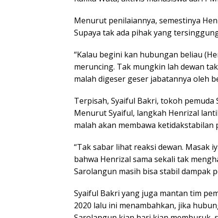
Menurut penilaiannya, semestinya Henr
Supaya tak ada pihak yang tersinggung 
“Kalau begini kan hubungan beliau (He
meruncing. Tak mungkin lah dewan tak
malah digeser geser jabatannya oleh bel
Terpisah, Syaiful Bakri, tokoh pemuda 
Menurut Syaiful, langkah Henrizal lant
malah akan membawa ketidakstabilan po
“Tak sabar lihat reaksi dewan. Masak i
bahwa Henrizal sama sekali tak mengha
Sarolangun masih bisa stabil dampak pe
Syaiful Bakri yang juga mantan tim pe
2020 lalu ini menambahkan, jika hubu
Sarolangun kian hari kian memburuk, 