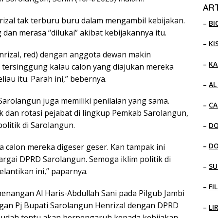
ART
izal tak terburu buru dalam mengambil kebijakan.
–
BI
dan merasa “dilukai” akibat kebijakannya itu.
–
KI
nrizal, red) dengan anggota dewan makin
–
KA
 tersinggung kalau calon yang diajukan mereka
iau itu. Parah ini,” bebernya.
–
AL
Sarolangun juga memiliki penilaian yang sama.
–
CA
ik dan rotasi pejabat di lingkup Pemkab Sarolangun,
litik di Sarolangun.
–
D
–
D
ya calon mereka digeser geser. Kan tampak ini
rgai DPRD Sarolangun. Semoga iklim politik di
–
SU
lantikan ini,” paparnya.
–
FI
menangan Al Haris-Abdullah Sani pada Pilgub Jambi
ngan Pj Bupati Sarolangun Henrizal dengan DPRD
–
LI
sudah tentu akan berpengaruh kepada kebijakan