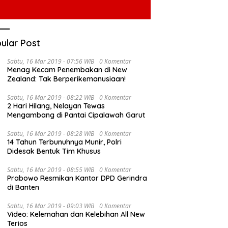
ular Post
Sabtu, 16 Mar 2019 - 07:56 WIB
0 Komentar
Menag Kecam Penembakan di New
Zealand: Tak Berperikemanusiaan!
Sabtu, 16 Mar 2019 - 08:22 WIB
0 Komentar
2 Hari Hilang, Nelayan Tewas
Mengambang di Pantai Cipalawah Garut
Sabtu, 16 Mar 2019 - 08:28 WIB
0 Komentar
14 Tahun Terbunuhnya Munir, Polri
Didesak Bentuk Tim Khusus
Sabtu, 16 Mar 2019 - 08:55 WIB
0 Komentar
Prabowo Resmikan Kantor DPD Gerindra
di Banten
Sabtu, 16 Mar 2019 - 09:03 WIB
0 Komentar
Video: Kelemahan dan Kelebihan All New
Terios