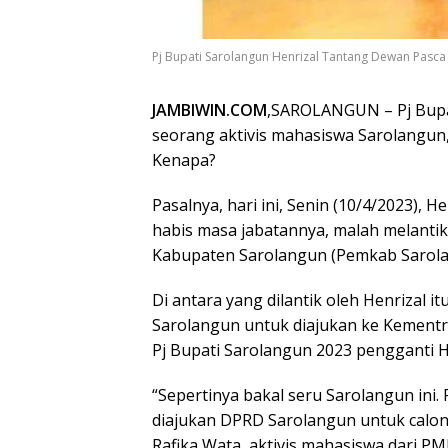
Pj Bupati Sarolangun Henrizal Tantang Dewan Pasca La
JAMBIWIN.COM
,SAROLANGUN – Pj Bupati
seorang aktivis mahasiswa Sarolangun
Kenapa?
Pasalnya, hari ini, Senin (10/4/2023), 
habis masa jabatannya, malah melantik
Kabupaten Sarolangun (Pemkab Sarola
Di antara yang dilantik oleh Henrizal 
Sarolangun untuk diajukan ke Kementri
Pj Bupati Sarolangun 2023 pengganti H
“Sepertinya bakal seru Sarolangun ini.
diajukan DPRD Sarolangun untuk calon Pj
Rafika Wata, aktivis mahasiswa dari PM