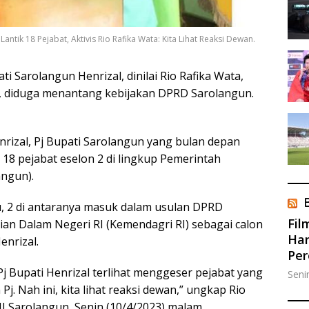
ntik 18 Pejabat, Aktivis Rio Rafika Wata: Kita Lihat Reaksi Dewan.
 Sarolangun Henrizal, dinilai Rio Rafika Wata,
, diduga menantang kebijakan DPRD Sarolangun.
Henrizal, Pj Bupati Sarolangun yang bulan depan
 18 pejabat eselon 2 di lingkup Pemerintah
ngun).
itu, 2 di antaranya masuk dalam usulan DPRD
Fil
an Dalam Negeri RI (Kemendagri RI) sebagai calon
Han
enrizal.
Pe
 Pj Bupati Henrizal terlihat menggeser pejabat yang
Seni
. Nah ini, kita lihat reaksi dewan,” ungkap Rio
II Sarolangun, Senin (10/4/2023) malam.