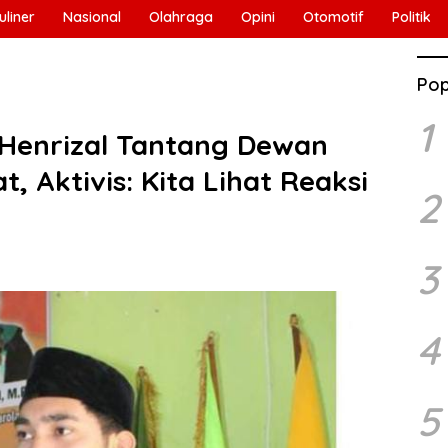
uliner
Nasional
Olahraga
Opini
Otomotif
Politik
Pop
1
 Henrizal Tantang Dewan
t, Aktivis: Kita Lihat Reaksi
2
3
4
5