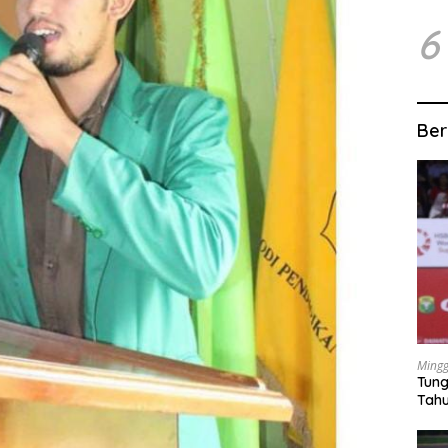
6
Ber
Mingg
Tung
Tahu