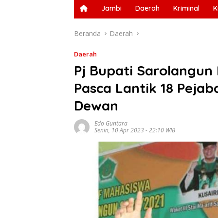
Jambi
Daerah
Kriminal
K
Beranda
Daerah
Daerah
Pj Bupati Sarolangun
Pasca Lantik 18 Pejaba
Dewan
Edo Guntara
Senin, 10 Apr 2023 - 22:10 WIB