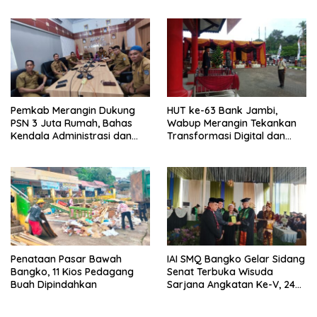
dari Pengakap Malaysia
Pemkab Merangin Dukung
HUT ke-63 Bank Jambi,
PSN 3 Juta Rumah, Bahas
Wabup Merangin Tekankan
Kendala Administrasi dan
Transformasi Digital dan
Teknis
Peran UMKM
Penataan Pasar Bawah
IAI SMQ Bangko Gelar Sidang
Bangko, 11 Kios Pedagang
Senat Terbuka Wisuda
Buah Dipindahkan
Sarjana Angkatan Ke-V, 243
Mahasiswa Diwisudakan