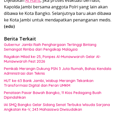
Dijelaskan
Al Haris
, jika proses evakuasi berhasil,
Kapolda Jambi bersama anggota Polri yang lain akan
dibawa ke Kota Bangko. Selanjutnya baru akan dibawa
ke Kota Jambi untuk mendapatkan penanganan medis.
(edo)
Berita Terkait
Gubernur Jambi Raih Penghargaan Tertinggi Bintang
Semangat Rimba dari Pengakap Malaysia
Rayakan Milad ke-25, Ponpes Al-Munawwaroh Gelar Al-
Munawwaroh Fest 2026
Pemkab Merangin Dukung PSN 3 Juta Rumah, Bahas Kendala
Administrasi dan Teknis
HUT ke-63 Bank Jambi, Wabup Merangin Tekankan
Transformasi Digital dan Peran UMKM
Penataan Pasar Bawah Bangko, 11 Kios Pedagang Buah
Dipindahkan
IAI SMQ Bangko Gelar Sidang Senat Terbuka Wisuda Sarjana
Angkatan Ke-V, 243 Mahasiswa Diwisudakan