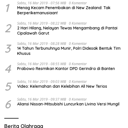
1
Sabtu, 16 Mar 2019 - 07:56 WIB
0 Komentar
Menag Kecam Penembakan di New Zealand: Tak
Berperikemanusiaan!
2
Sabtu, 16 Mar 2019 - 08:22 WIB
0 Komentar
2 Hari Hilang, Nelayan Tewas Mengambang di Pantai
Cipalawah Garut
3
Sabtu, 16 Mar 2019 - 08:28 WIB
0 Komentar
14 Tahun Terbunuhnya Munir, Polri Didesak Bentuk Tim
Khusus
4
Sabtu, 16 Mar 2019 - 08:55 WIB
0 Komentar
Prabowo Resmikan Kantor DPD Gerindra di Banten
5
Sabtu, 16 Mar 2019 - 09:03 WIB
0 Komentar
Video: Kelemahan dan Kelebihan All New Terios
6
Sabtu, 16 Mar 2019 - 09:37 WIB
0 Komentar
Aliansi Nissan-Mitsubishi Luncurkan Livina Versi Mungil
Berita Olahraga