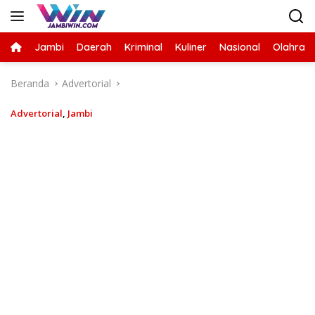
Langsung
ke
konten
Jambi
Daerah
Kriminal
Kuliner
Nasional
Olahrag
Beranda
Advertorial
Advertorial
,
Jambi