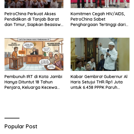
PetroChina Perkuat Akses
Komitmen Cegah HIV/AIDS,
Pendidikan di Tanjab Barat
PetroChina Sabet
dan Timur, Siapkan Beasiswa
Penghargaan Tertinggi dari
hingga 1.000 Set Meja-Kursi
Kemnaker
Sekolah
Pembunuh IRT di Kota Jambi
Kabar Gembira! Gubernur Al
Hanya Dituntut 18 Tahun
Haris Setujui THR Rp1 Juta
Penjara, Keluarga Kecewa
untuk 6.438 PPPK Paruh
dan Minta Hukuman Mati
Waktu di Jambi
Popular Post