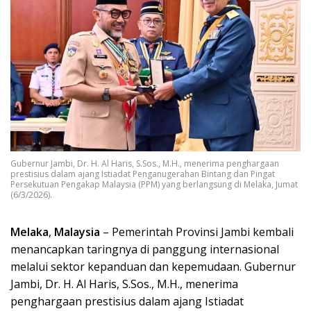
Gubernur Jambi, Dr. H. Al Haris, S.Sos., M.H., menerima penghargaan
prestisius dalam ajang Istiadat Penganugerahan Bintang dan Pingat
Persekutuan Pengakap Malaysia (PPM) yang berlangsung di Melaka, Jumat
(6/3/2026).
Melaka
,
Malaysia
– Pemerintah Provinsi Jambi kembali
menancapkan taringnya di panggung internasional
melalui sektor kepanduan dan kepemudaan. Gubernur
Jambi, Dr. H. Al Haris, S.Sos., M.H., menerima
penghargaan prestisius dalam ajang Istiadat