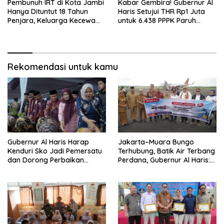
Pembunuh IRT di Kota Jambi
Kabar Gembira! Gubernur Al
Hanya Dituntut 18 Tahun
Haris Setujui THR Rp1 Juta
Penjara, Keluarga Kecewa
untuk 6.438 PPPK Paruh
dan Minta Hukuman Mati
Waktu di Jambi
Rekomendasi untuk kamu
Gubernur Al Haris Harap
Jakarta–Muara Bungo
Kenduri Sko Jadi Pemersatu
Terhubung, Batik Air Terbang
dan Dorong Perbaikan
Perdana, Gubernur Al Haris:
Sarana Desa
Ini Kunci Pemerataan