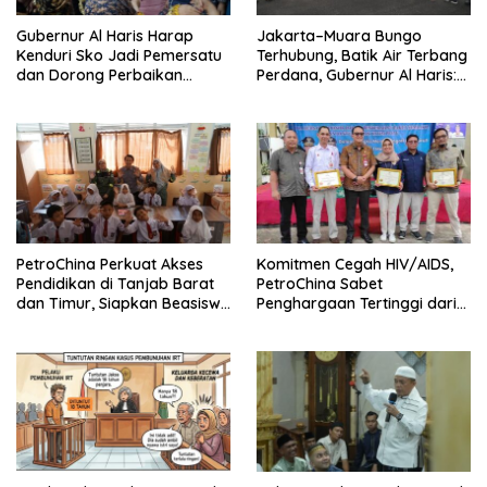
Gubernur Al Haris Harap
Jakarta–Muara Bungo
Kenduri Sko Jadi Pemersatu
Terhubung, Batik Air Terbang
dan Dorong Perbaikan
Perdana, Gubernur Al Haris:
Sarana Desa
Ini Kunci Pemerataan
PetroChina Perkuat Akses
Komitmen Cegah HIV/AIDS,
Pendidikan di Tanjab Barat
PetroChina Sabet
dan Timur, Siapkan Beasiswa
Penghargaan Tertinggi dari
hingga 1.000 Set Meja-Kursi
Kemnaker
Sekolah