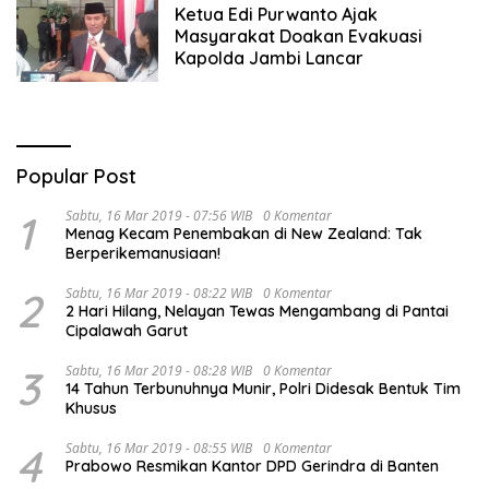
Ketua Edi Purwanto Ajak
Masyarakat Doakan Evakuasi
Kapolda Jambi Lancar
Popular Post
1
Sabtu, 16 Mar 2019 - 07:56 WIB
0 Komentar
Menag Kecam Penembakan di New Zealand: Tak
Berperikemanusiaan!
2
Sabtu, 16 Mar 2019 - 08:22 WIB
0 Komentar
2 Hari Hilang, Nelayan Tewas Mengambang di Pantai
Cipalawah Garut
3
Sabtu, 16 Mar 2019 - 08:28 WIB
0 Komentar
14 Tahun Terbunuhnya Munir, Polri Didesak Bentuk Tim
Khusus
4
Sabtu, 16 Mar 2019 - 08:55 WIB
0 Komentar
Prabowo Resmikan Kantor DPD Gerindra di Banten