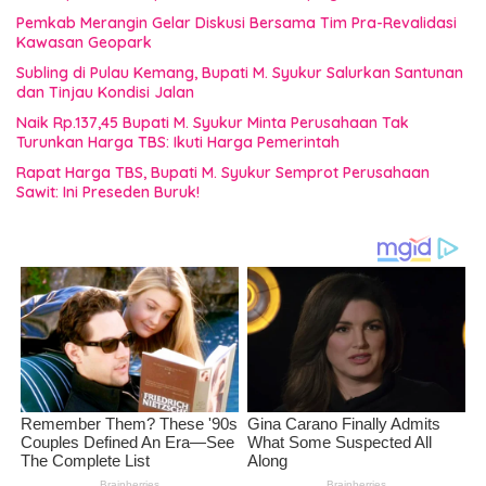
Pemkab Merangin Gelar Diskusi Bersama Tim Pra-Revalidasi
Kawasan Geopark
Subling di Pulau Kemang, Bupati M. Syukur Salurkan Santunan
dan Tinjau Kondisi Jalan
Naik Rp.137,45 Bupati M. Syukur Minta Perusahaan Tak
Turunkan Harga TBS: Ikuti Harga Pemerintah
Rapat Harga TBS, Bupati M. Syukur Semprot Perusahaan
Sawit: Ini Preseden Buruk!