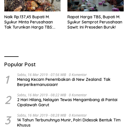
Naik Rp.137,45 Bupati M.
Rapat Harga TBS, Bupati M.
Syukur Minta Perusahaan
Syukur Semprot Perusahaan
Tak Turunkan Harga TBS:
Sawit: Ini Preseden Buruk!
Ikuti Harga Pemerintah
Popular Post
1
Sabtu, 16 Mar 2019 - 07:56 WIB
0 Komentar
Menag Kecam Penembakan di New Zealand: Tak
Berperikemanusiaan!
2
Sabtu, 16 Mar 2019 - 08:22 WIB
0 Komentar
2 Hari Hilang, Nelayan Tewas Mengambang di Pantai
Cipalawah Garut
3
Sabtu, 16 Mar 2019 - 08:28 WIB
0 Komentar
14 Tahun Terbunuhnya Munir, Polri Didesak Bentuk Tim
Khusus