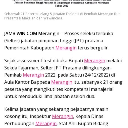
Sebanyak 21 Peserta Lelang 5 Jabatan Eselon II di Pemkab Merangin Ikuti
Presentasi Makalah dan Wawancara.
JAMBIWIN.COM Merangin
– Proses seleksi terbuka
(Selter) jabatan pimpinan tinggi (JPT) pratama
Pemerintah Kabupaten
Merangin
terus bergulir.
Sejak assessment test dibuka Bupati
Merangin
melalui
Sekda Fajarman, Selter JPT Pratama dilingkungan
Pemkab
Merangin
2022, pada Sabtu (24/12/2022) di
Aula Kantor Bappeda
Merangin
itu, sebanyak 21 orang
peserta yang mengikuti tes kompetensi manajerial
untuk menduduki lima jabatan eselon dua.
Kelima jabatan yang sekarang pejabatnya masih
kosong itu, Inspektur
Merangin
, Kepala Dinas
Perhubungan
Merangin
, Staf Ahli Bupati Bidang