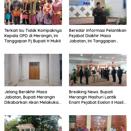
Terkait Isu Tidak Kompaknya
Beredar Informasi Pelantikan
Kepala OPD di Merangin, Ini
Pejabat Diakhir Masa
Tanggapan Pj Bupati H Mukti
Jabatan, Ini Tanggapan
Wabup Nilwan Yahya
Jelang Berakhir Masa
Breaking News: Bupati
Jabatan, Bupati Merangin
Merangin Mashuri Lantik
Dikabarkan Akan Melakukan
Enam Pejabat Eselon II Hasil
Pelantikan Pejabat Eselon
Lelang Jabatan