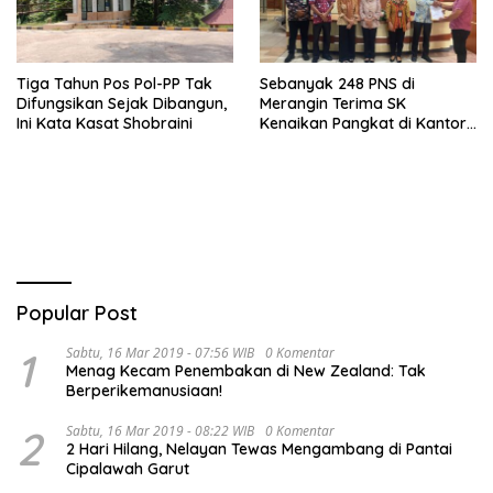
Tiga Tahun Pos Pol-PP Tak
Sebanyak 248 PNS di
Difungsikan Sejak Dibangun,
Merangin Terima SK
Ini Kata Kasat Shobraini
Kenaikan Pangkat di Kantor
BKPSDMD
Popular Post
1
Sabtu, 16 Mar 2019 - 07:56 WIB
0 Komentar
Menag Kecam Penembakan di New Zealand: Tak
Berperikemanusiaan!
2
Sabtu, 16 Mar 2019 - 08:22 WIB
0 Komentar
2 Hari Hilang, Nelayan Tewas Mengambang di Pantai
Cipalawah Garut