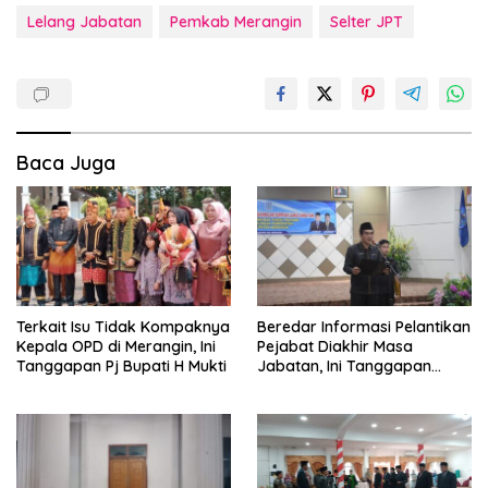
Lelang Jabatan
Pemkab Merangin
Selter JPT
Baca Juga
Terkait Isu Tidak Kompaknya
Beredar Informasi Pelantikan
Kepala OPD di Merangin, Ini
Pejabat Diakhir Masa
Tanggapan Pj Bupati H Mukti
Jabatan, Ini Tanggapan
Wabup Nilwan Yahya