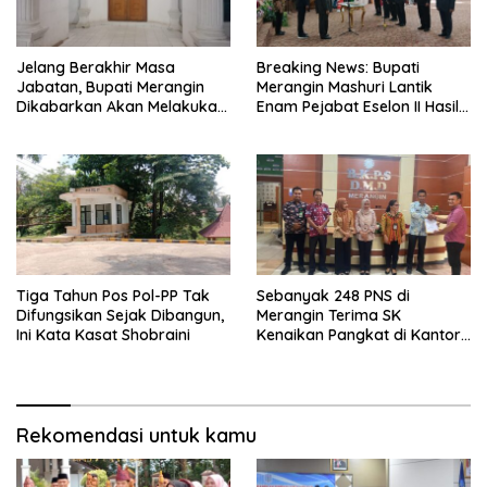
Jelang Berakhir Masa
Breaking News: Bupati
Jabatan, Bupati Merangin
Merangin Mashuri Lantik
Dikabarkan Akan Melakukan
Enam Pejabat Eselon II Hasil
Pelantikan Pejabat Eselon
Lelang Jabatan
Tiga Tahun Pos Pol-PP Tak
Sebanyak 248 PNS di
Difungsikan Sejak Dibangun,
Merangin Terima SK
Ini Kata Kasat Shobraini
Kenaikan Pangkat di Kantor
BKPSDMD
Rekomendasi untuk kamu