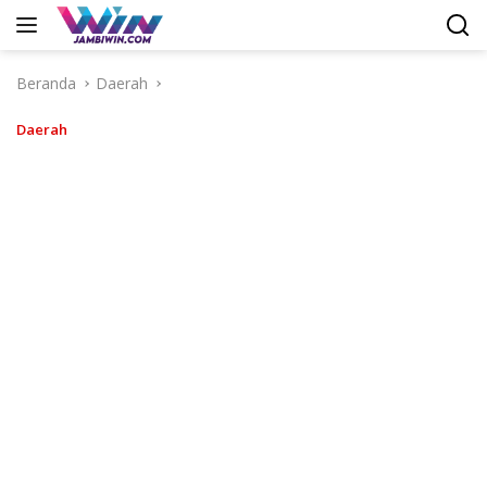
Langsung
ke
konten
Beranda
Daerah
Daerah