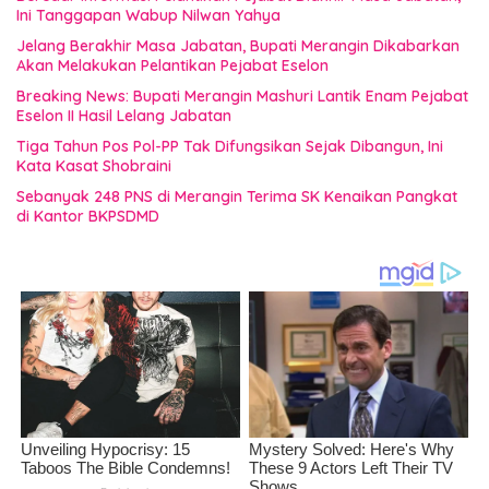
Ini Tanggapan Wabup Nilwan Yahya
Jelang Berakhir Masa Jabatan, Bupati Merangin Dikabarkan
Akan Melakukan Pelantikan Pejabat Eselon
Breaking News: Bupati Merangin Mashuri Lantik Enam Pejabat
Eselon II Hasil Lelang Jabatan
Tiga Tahun Pos Pol-PP Tak Difungsikan Sejak Dibangun, Ini
Kata Kasat Shobraini
Sebanyak 248 PNS di Merangin Terima SK Kenaikan Pangkat
di Kantor BKPSDMD