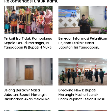
Rekomendasi untuk kamu
Terkait Isu Tidak Kompaknya
Beredar Informasi Pelantikan
Kepala OPD di Merangin, Ini
Pejabat Diakhir Masa
Tanggapan Pj Bupati H Mukti
Jabatan, Ini Tanggapan
Wabup Nilwan Yahya
Jelang Berakhir Masa
Breaking News: Bupati
Jabatan, Bupati Merangin
Merangin Mashuri Lantik
Dikabarkan Akan Melakukan
Enam Pejabat Eselon II Hasil
Pelantikan Pejabat Eselon
Lelang Jabatan