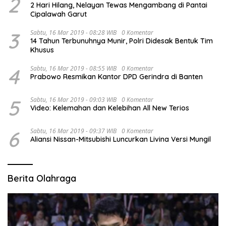
2
2 Hari Hilang, Nelayan Tewas Mengambang di Pantai
Cipalawah Garut
3
Sabtu, 16 Mar 2019 - 08:28 WIB
0 Komentar
14 Tahun Terbunuhnya Munir, Polri Didesak Bentuk Tim
Khusus
4
Sabtu, 16 Mar 2019 - 08:55 WIB
0 Komentar
Prabowo Resmikan Kantor DPD Gerindra di Banten
5
Sabtu, 16 Mar 2019 - 09:03 WIB
0 Komentar
Video: Kelemahan dan Kelebihan All New Terios
6
Sabtu, 16 Mar 2019 - 09:37 WIB
0 Komentar
Aliansi Nissan-Mitsubishi Luncurkan Livina Versi Mungil
Berita Olahraga