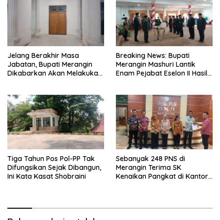
Jelang Berakhir Masa
Breaking News: Bupati
Jabatan, Bupati Merangin
Merangin Mashuri Lantik
Dikabarkan Akan Melakukan
Enam Pejabat Eselon II Hasil
Pelantikan Pejabat Eselon
Lelang Jabatan
Tiga Tahun Pos Pol-PP Tak
Sebanyak 248 PNS di
Difungsikan Sejak Dibangun,
Merangin Terima SK
Ini Kata Kasat Shobraini
Kenaikan Pangkat di Kantor
BKPSDMD