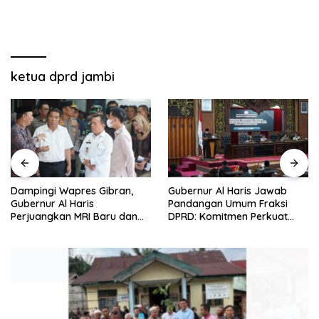
ketua dprd jambi
Dampingi Wapres Gibran,
Gubernur Al Haris Jawab
Gubernur Al Haris
Pandangan Umum Fraksi
Perjuangkan MRI Baru dan
DPRD: Komitmen Perkuat
Tambahan Dokter Spesialis
Tata Kelola dan
untuk RSUD Raden Mattaher
Kesejahteraan Masyarakat