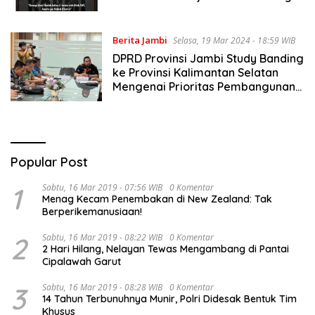
Politikus PDIP
Berita Jambi
Selasa, 19 Mar 2024 - 18:59 WIB
DPRD Provinsi Jambi Study Banding
ke Provinsi Kalimantan Selatan
Mengenai Prioritas Pembangunan
Daerah
Popular Post
1
Sabtu, 16 Mar 2019 - 07:56 WIB
0 Komentar
Menag Kecam Penembakan di New Zealand: Tak
Berperikemanusiaan!
2
Sabtu, 16 Mar 2019 - 08:22 WIB
0 Komentar
2 Hari Hilang, Nelayan Tewas Mengambang di Pantai
Cipalawah Garut
3
Sabtu, 16 Mar 2019 - 08:28 WIB
0 Komentar
14 Tahun Terbunuhnya Munir, Polri Didesak Bentuk Tim
Khusus