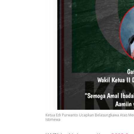
Ketua Edi Purwanto Ucapkan Belasungkawa Atas Meni
Istimewa