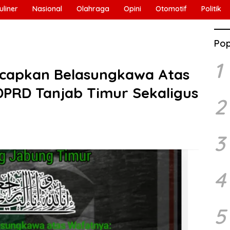
uliner
Nasional
Olahraga
Opini
Otomotif
Politik
Pop
1
Ucapkan Belasungkawa Atas
PRD Tanjab Timur Sekaligus
2
3
4
5