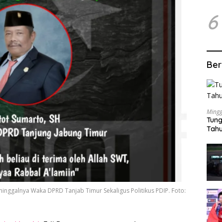
6
Ber
Mingg
Tung
Tahu
nggalnya Waka DPRD Tanjab Timur Sekaligus Politikus PDIP. Foto: