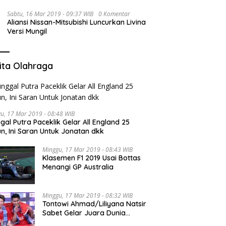
Sabtu, 16 Mar 2019 - 09:37 WIB
0 Komentar
Aliansi Nissan-Mitsubishi Luncurkan Livina
Versi Mungil
ita Olahraga
u, 17 Mar 2019 - 08:48 WIB
gal Putra Paceklik Gelar All England 25
n, Ini Saran Untuk Jonatan dkk
Minggu, 17 Mar 2019 - 08:43 WIB
Klasemen F1 2019 Usai Bottas
Menangi GP Australia
Minggu, 17 Mar 2019 - 08:32 WIB
Tontowi Ahmad/Liliyana Natsir
Sabet Gelar Juara Dunia
Kedua