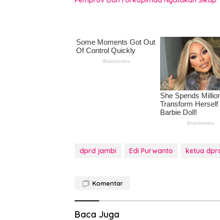
Pemprov Dan Forkopimda Nyatakan Sikap 
dprd jambi
Edi Purwanto
ketua dpr
Komentar
Baca Juga