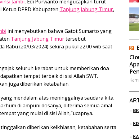
insi Jambi
, Edi Purwanto mengucapkan turut
il Ketua DPRD Kabupaten
Tanjung Jabung Timur
,
mbi
ini menyebutkan bahwa Gatot Sumarto yang
paten
Tanjung Jabung Timur
tersebut
 Rabu (20/03/2024) sekira pukul 22.00 wib saat
Clo
Apa
ngajak seluruh kerabat untuk memberikan doa
Pe
patkan tempat terbaik di sisi Allah SWT.
Kami
kan juga diberikan ketabahan.
 yang mendalam atas meninggalnya saudara kita,
ART
marhum di ampuni dosanya, diterima semua amal
–
BI
pat yang mulai di sisi Allah,”ucapnya.
–
KI
tinggalkan diberikan keikhlasan, ketabahan serta
–
KA