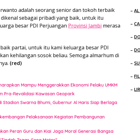
rwanto adalah seorang senior dan tokoh terbaik
–
AL
dikenal sebagai pribadi yang baik, untuk itu
–
CA
luarga besar PDI Perjuangan
Provinsi Jambi
merasa
–
D
aik partai, untuk itu kami keluarga besar PDI
–
D
kan kehilangan sosok beliau. Semoga almarhum di
nya.
(red)
–
SU
–
FI
i Diharapkan Mampu Menggerakkan Ekonomi Pelaku UMKM
–
LI
im Pra-Revalidasi Kawasan Geopark
 Stadion Swarna Bhumi, Gubernur Al Haris Siap Berlaga
 Perkembangan Pelaksanaan Kegiatan Pembangunan
ankan Peran Guru dan Kiai Jaga Moral Generasi Bangsa