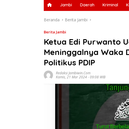
Jambi
Daerah
Kriminal
K
Beranda
Berita Jambi
Berita Jambi
Ketua Edi Purwanto 
Meninggalnya Waka D
Politikus PDIP
Redaksi Jambiwin.com
Kamis, 21 Mar 2024 - 09:08 WIB