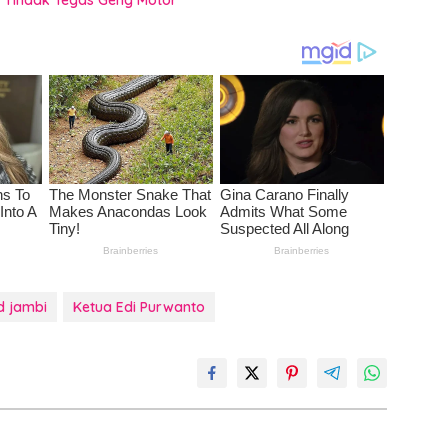
“Tindak Tegas Geng Motor”
d jambi
Ketua Edi Purwanto