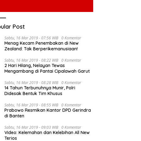
ular Post
Sabtu, 16 Mar 2019 - 07:56 WIB
0 Komentar
Menag Kecam Penembakan di New
Zealand: Tak Berperikemanusiaan!
Sabtu, 16 Mar 2019 - 08:22 WIB
0 Komentar
2 Hari Hilang, Nelayan Tewas
Mengambang di Pantai Cipalawah Garut
Sabtu, 16 Mar 2019 - 08:28 WIB
0 Komentar
14 Tahun Terbunuhnya Munir, Polri
Didesak Bentuk Tim Khusus
Sabtu, 16 Mar 2019 - 08:55 WIB
0 Komentar
Prabowo Resmikan Kantor DPD Gerindra
di Banten
Sabtu, 16 Mar 2019 - 09:03 WIB
0 Komentar
Video: Kelemahan dan Kelebihan All New
Terios