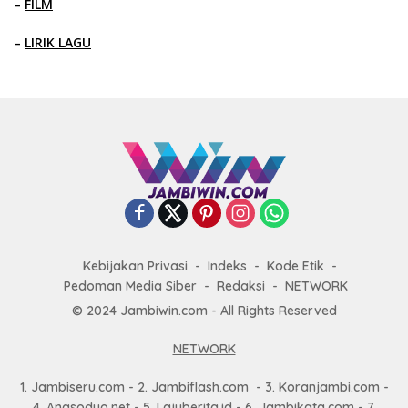
–
FILM
–
LIRIK LAGU
Kebijakan Privasi
Indeks
Kode Etik
Pedoman Media Siber
Redaksi
NETWORK
© 2024 Jambiwin.com - All Rights Reserved
NETWORK
1.
Jambiseru.com
- 2.
Jambiflash.com
- 3.
Koranjambi.com
-
4.
Angsoduo.net
- 5.
Lajuberita.id
- 6.
Jambikata.com
- 7.