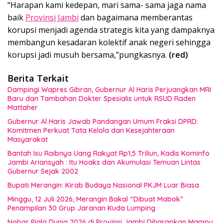
“Harapan kami kedepan, mari sama- sama jaga nama
baik
Provinsi Jambi
dan bagaimana memberantas
korupsi menjadi agenda strategis kita yang dampaknya
membangun kesadaran kolektif anak negeri sehingga
korupsi jadi musuh bersama,”pungkasnya.
(red)
Berita Terkait
Dampingi Wapres Gibran, Gubernur Al Haris Perjuangkan MRI
Baru dan Tambahan Dokter Spesialis untuk RSUD Raden
Mattaher
Gubernur Al Haris Jawab Pandangan Umum Fraksi DPRD:
Komitmen Perkuat Tata Kelola dan Kesejahteraan
Masyarakat
Bantah Isu Raibnya Uang Rakyat Rp1,5 Triliun, Kadis Kominfo
Jambi Ariansyah : Itu Hoaks dan Akumulasi Temuan Lintas
Gubernur Sejak 2002
Bupati Merangin: Kirab Budaya Nasional PKJM Luar Biasa
Minggu, 12 Juli 2026, Merangin Bakal “Dibuat Mabok”
Penampilan 30 Grup Jaranan Kuda Lumping
Nobar Piala Dunia 2026 di Provinsi Jambi Diharapkan Mampu