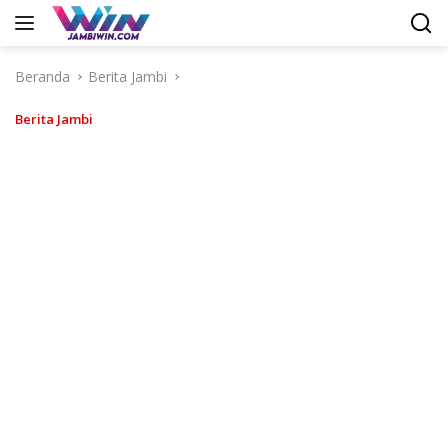
Langsung
ke
konten
Beranda
Berita Jambi
Berita Jambi