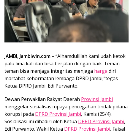
JAMBI, Jambiwin.com
– “Alhamdulillah kami udah ketok
palu lima kali dan bisa berjalan dengan baik. Teman
teman bisa menjaga integritas menjaga
harga
diri
martabat kehormatan lembaga DPRD Jambi,”tegas
Ketua DPRD Jambi, Edi Purwanto.
Dewan Perwakilan Rakyat Daerah
Provinsi Jambi
menggelar sosialisasi upaya pencegahan tindak pidana
korupsi pada
DPRD Provinsi Jambi
, Kamis (25/4).
Sosialisasi ini dihadiri oleh Ketua
DPRD Provinsi Jambi
,
Edi Purwanto, Wakil Ketua
DPRD Provinsi Jambi
, Faisal