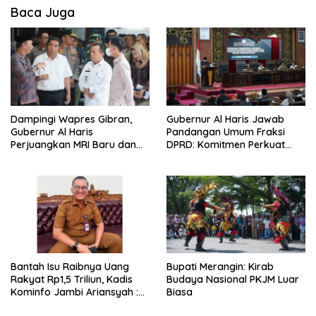
Baca Juga
Dampingi Wapres Gibran,
Gubernur Al Haris Jawab
Gubernur Al Haris
Pandangan Umum Fraksi
Perjuangkan MRI Baru dan
DPRD: Komitmen Perkuat
Tambahan Dokter Spesialis
Tata Kelola dan
untuk RSUD Raden Mattaher
Kesejahteraan Masyarakat
Bantah Isu Raibnya Uang
Bupati Merangin: Kirab
Rakyat Rp1,5 Triliun, Kadis
Budaya Nasional PKJM Luar
Kominfo Jambi Ariansyah :
Biasa
Itu Hoaks dan Akumulasi