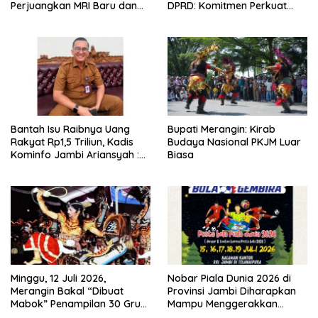
Perjuangkan MRI Baru dan
DPRD: Komitmen Perkuat
Tambahan Dokter Spesialis
Tata Kelola dan
untuk RSUD Raden Mattaher
Kesejahteraan Masyarakat
Bantah Isu Raibnya Uang
Bupati Merangin: Kirab
Rakyat Rp1,5 Triliun, Kadis
Budaya Nasional PKJM Luar
Kominfo Jambi Ariansyah :
Biasa
Itu Hoaks dan Akumulasi
Temuan Lintas Gubernur
Sejak 2002
Minggu, 12 Juli 2026,
Nobar Piala Dunia 2026 di
Merangin Bakal “Dibuat
Provinsi Jambi Diharapkan
Mabok” Penampilan 30 Grup
Mampu Menggerakkan
Jaranan Kuda Lumping
Ekonomi Pelaku UMKM