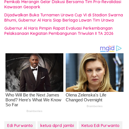
Pemkab Merangin Gelar Diskusi Bersama Tim Pra-Revalidasi
Kawasan Geopark
Dijadwalkan Buka Turnamen Urawa Cup VI di Stadion Swarna
Bhumi, Gubernur Al Haris Siap Berlaga Lawan Tim Urawa
Gubernur Al Haris Pimpin Rapat Evaluasi Perkembangan
Pelaksanaan Kegiatan Pembangunan Triwulan II TA 2026
Edi Purwanto
ketua dprd jambi
Ketua Edi Purwanto