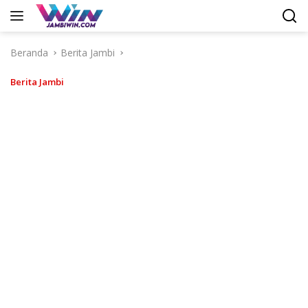
Langsung
ke
konten
Beranda
Berita Jambi
Berita Jambi