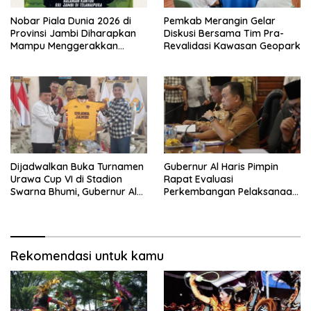
Nobar Piala Dunia 2026 di
Pemkab Merangin Gelar
Provinsi Jambi Diharapkan
Diskusi Bersama Tim Pra-
Mampu Menggerakkan
Revalidasi Kawasan Geopark
Ekonomi Pelaku UMKM
Dijadwalkan Buka Turnamen
Gubernur Al Haris Pimpin
Urawa Cup VI di Stadion
Rapat Evaluasi
Swarna Bhumi, Gubernur Al
Perkembangan Pelaksanaan
Haris Siap Berlaga Lawan
Kegiatan Pembangunan
Tim Urawa
Triwulan II TA 2026
Rekomendasi untuk kamu