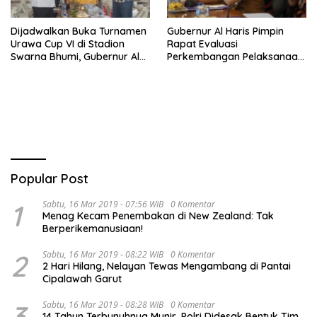
Dijadwalkan Buka Turnamen
Gubernur Al Haris Pimpin
Urawa Cup VI di Stadion
Rapat Evaluasi
Swarna Bhumi, Gubernur Al
Perkembangan Pelaksanaan
Haris Siap Berlaga Lawan
Kegiatan Pembangunan
Tim Urawa
Triwulan II TA 2026
Popular Post
1
Sabtu, 16 Mar 2019 - 07:56 WIB
0 Komentar
Menag Kecam Penembakan di New Zealand: Tak
Berperikemanusiaan!
2
Sabtu, 16 Mar 2019 - 08:22 WIB
0 Komentar
2 Hari Hilang, Nelayan Tewas Mengambang di Pantai
Cipalawah Garut
3
Sabtu, 16 Mar 2019 - 08:28 WIB
0 Komentar
14 Tahun Terbunuhnya Munir, Polri Didesak Bentuk Tim