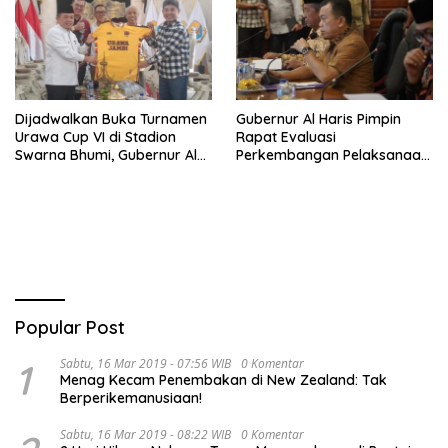
Dijadwalkan Buka Turnamen
Gubernur Al Haris Pimpin
Urawa Cup VI di Stadion
Rapat Evaluasi
Swarna Bhumi, Gubernur Al
Perkembangan Pelaksanaan
Haris Siap Berlaga Lawan
Kegiatan Pembangunan
Tim Urawa
Triwulan II TA 2026
Popular Post
1
Sabtu, 16 Mar 2019 - 07:56 WIB
0 Komentar
Menag Kecam Penembakan di New Zealand: Tak
Berperikemanusiaan!
Sabtu, 16 Mar 2019 - 08:22 WIB
0 Komentar