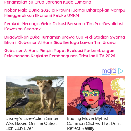
Penampilan 30 Grup Jaranan Kuda Lumping
Nobar Piala Dunia 2026 di Provinsi Jambi Diharapkan Mampu
Menggerakkan Ekonomi Pelaku UMKM
Pemkab Merangin Gelar Diskusi Bersama Tim Pra-Revalidasi
Kawasan Geopark
Dijadwalkan Buka Turnamen Urawa Cup VI di Stadion Swarna
Bhumi, Gubernur Al Haris Siap Berlaga Lawan Tim Urawa
Gubernur Al Haris Pimpin Rapat Evaluasi Perkembangan
Pelaksanaan Kegiatan Pembangunan Triwulan II TA 2026