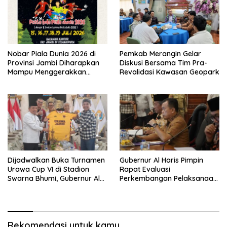
Nobar Piala Dunia 2026 di
Pemkab Merangin Gelar
Provinsi Jambi Diharapkan
Diskusi Bersama Tim Pra-
Mampu Menggerakkan
Revalidasi Kawasan Geopark
Ekonomi Pelaku UMKM
Dijadwalkan Buka Turnamen
Gubernur Al Haris Pimpin
Urawa Cup VI di Stadion
Rapat Evaluasi
Swarna Bhumi, Gubernur Al
Perkembangan Pelaksanaan
Haris Siap Berlaga Lawan
Kegiatan Pembangunan
Tim Urawa
Triwulan II TA 2026
Rekomendasi untuk kamu