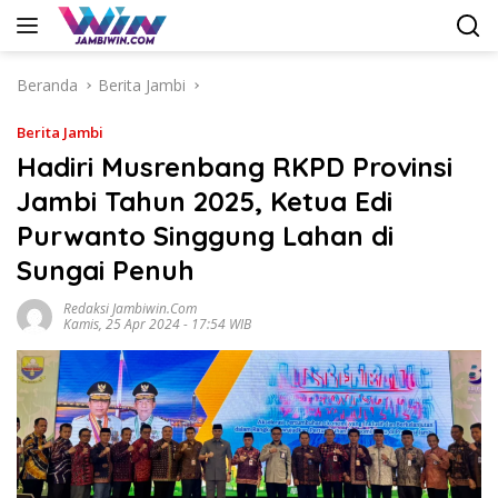
Langsung
ke
konten
Beranda
Berita Jambi
Berita Jambi
Hadiri Musrenbang RKPD Provinsi
Jambi Tahun 2025, Ketua Edi
Purwanto Singgung Lahan di
Sungai Penuh
Redaksi Jambiwin.com
Kamis, 25 Apr 2024 - 17:54 WIB