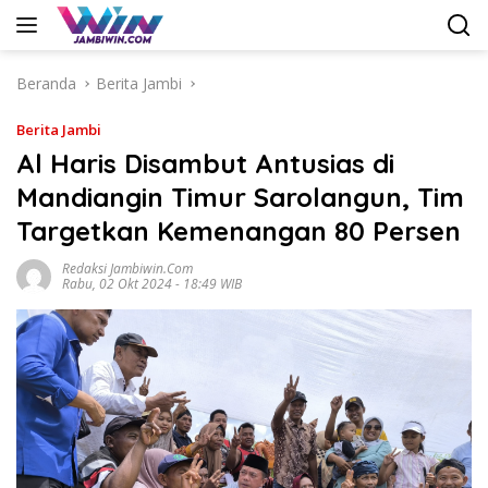
Langsung
ke
konten
Beranda
Berita Jambi
Berita Jambi
Al Haris Disambut Antusias di
Mandiangin Timur Sarolangun, Tim
Targetkan Kemenangan 80 Persen
Redaksi Jambiwin.com
Rabu, 02 Okt 2024 - 18:49 WIB