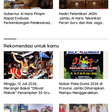
Gubernur Al Haris Pimpin
Hadiri Pelantikan JKSN
Rapat Evaluasi
Jambi, Al Haris Tekankan
Perkembangan Pelaksanaan
Peran Guru dan Kiai Jaga
Kegiatan Pembangunan
Moral Generasi Bangsa
Triwulan II TA 2026
Rekomendasi untuk kamu
Minggu, 12 Juli 2026,
Nobar Piala Dunia 2026 di
Merangin Bakal “Dibuat
Provinsi Jambi Diharapkan
Mabok” Penampilan 30 Grup
Mampu Menggerakkan
Jaranan Kuda Lumping
Ekonomi Pelaku UMKM