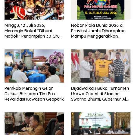
Minggu, 12 Juli 2026,
Nobar Piala Dunia 2026 di
Merangin Bakal “Dibuat
Provinsi Jambi Diharapkan
Mabok” Penampilan 30 Grup
Mampu Menggerakkan
Jaranan Kuda Lumping
Ekonomi Pelaku UMKM
Pemkab Merangin Gelar
Dijadwalkan Buka Turnamen
Diskusi Bersama Tim Pra-
Urawa Cup VI di Stadion
Revalidasi Kawasan Geopark
Swarna Bhumi, Gubernur Al
Haris Siap Berlaga Lawan
Tim Urawa