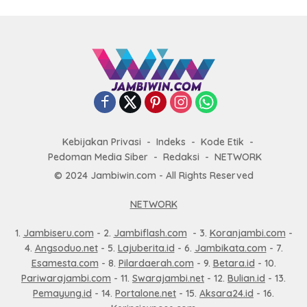
Kebijakan Privasi
Indeks
Kode Etik
Pedoman Media Siber
Redaksi
NETWORK
© 2024 Jambiwin.com - All Rights Reserved
NETWORK
1.
Jambiseru.com
- 2.
Jambiflash.com
- 3.
Koranjambi.com
-
4.
Angsoduo.net
- 5.
Lajuberita.id
- 6.
Jambikata.com
- 7.
Esamesta.com
- 8.
Pilardaerah.com
- 9.
Betara.id
- 10.
Pariwarajambi.com
- 11.
Swarajambi.net
- 12.
Bulian.id
- 13.
Pemayung.id
- 14.
Portalone.net
- 15.
Aksara24.id
- 16.