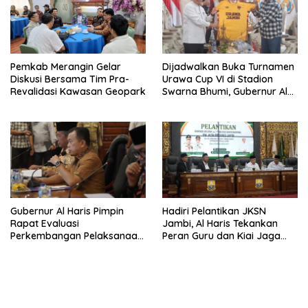
Pemkab Merangin Gelar
Dijadwalkan Buka Turnamen
Diskusi Bersama Tim Pra-
Urawa Cup VI di Stadion
Revalidasi Kawasan Geopark
Swarna Bhumi, Gubernur Al
Haris Siap Berlaga Lawan
Tim Urawa
Gubernur Al Haris Pimpin
Hadiri Pelantikan JKSN
Rapat Evaluasi
Jambi, Al Haris Tekankan
Perkembangan Pelaksanaan
Peran Guru dan Kiai Jaga
Kegiatan Pembangunan
Moral Generasi Bangsa
Triwulan II TA 2026