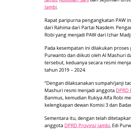
Jambi
.
Rapat paripurna pengangkatan PAW ini
dari Rahima dari Partai Nasdem. Penga
Robi yang menjadi PAW dari Izhar Madji
Pada kesempatan ini dilakukan proses 
Purwanto dan diikuti oleh Al Mashuri d
tersebut, keduanya secara resmi menj
tahun 2019 – 2024.
“Dengan dilaksanakan sumpah/janji tadi 
Mashuri resmi menjadi anggota
DPRD P
Banmus, kemudian Rukiya Alfa Robi m
kelengkapan dewan Komisi 3 dan Bada
Sementara itu, dengan telah ditetapkan
anggota
DPRD Provinsi Jambi
, Edi Pu