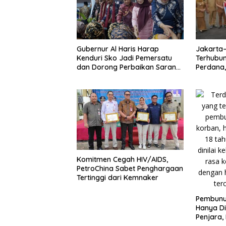
Jakarta
Gubernur Al Haris Harap
Terhubun
Kenduri Sko Jadi Pemersatu
Perdana, 
dan Dorong Perbaikan Sarana
Kunci P
Desa
Komitmen Cegah HIV/AIDS,
PetroChina Sabet Penghargaan
Tertinggi dari Kemnaker
Pembunuh
Hanya Di
Penjara,