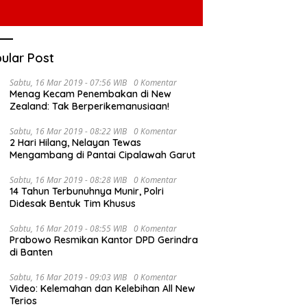
ular Post
Sabtu, 16 Mar 2019 - 07:56 WIB
0 Komentar
Menag Kecam Penembakan di New
Zealand: Tak Berperikemanusiaan!
Sabtu, 16 Mar 2019 - 08:22 WIB
0 Komentar
2 Hari Hilang, Nelayan Tewas
Mengambang di Pantai Cipalawah Garut
Sabtu, 16 Mar 2019 - 08:28 WIB
0 Komentar
14 Tahun Terbunuhnya Munir, Polri
Didesak Bentuk Tim Khusus
Sabtu, 16 Mar 2019 - 08:55 WIB
0 Komentar
Prabowo Resmikan Kantor DPD Gerindra
di Banten
Sabtu, 16 Mar 2019 - 09:03 WIB
0 Komentar
Video: Kelemahan dan Kelebihan All New
Terios