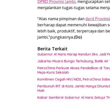
DPRD Provinsi Jambi
, mengucapkan se
menjalankan tugas-tugas selama menj
“Atas nama pimpinan dan
dprd Provinsi
berharap dapat memenuhi kewajiban s
lebih baik, produktif, terpercaya dan
Jambi,”pungkasnya
.(Do)
Berita Terkait
Gubernur Al Haris Harap Kenduri Sko Jadi
Jakarta–Muara Bungo Terhubung, Batik Air T
PetroChina Perkuat Akses Pendidikan di Tan
Meja-Kursi Sekolah
Komitmen Cegah HIV/AIDS, PetroChina Sabe
Pembunuh IRT di Kota Jambi Hanya Dituntu
Mati
Kabar Gembira! Gubernur Al Haris Setujui T