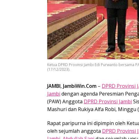
Ketua DPRD Provinsi Jambi Edi Purwanto bersama PA
(17/12/2023).
JAMBI
,
JambiWin.Com
–
DPRD Provinsi 
Jambi
dengan agenda Peresmian Penga
(PAW) Anggota
DPRD Provinsi Jambi
Si
Mashuri dan Rukiya Alfa Robi, Minggu (
Rapat paripurna ini dipimpin oleh Ket
oleh sejumlah anggota
DPRD Provinsi 
Jambi
,
Abdullah Sani
dan sejumlah unsu