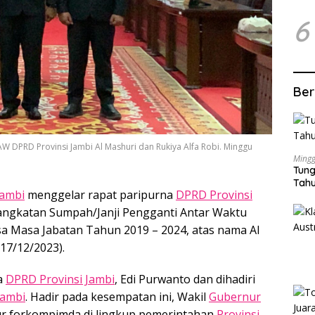
6
Ber
W DPRD Provinsi Jambi Al Mashuri dan Rukiya Alfa Robi. Minggu
Mingg
Tung
Tahu
Jambi
menggelar rapat paripurna
DPRD Provinsi
ngkatan Sumpah/Janji Pengganti Antar Waktu
sa Masa Jabatan Tahun 2019 – 2024, atas nama Al
17/12/2023).
ua
DPRD Provinsi Jambi
, Edi Purwanto dan dihadiri
Jambi
. Hadir pada kesempatan ini, Wakil
Gubernur
r forkompimda di lingkup pemerintahan
Provinsi