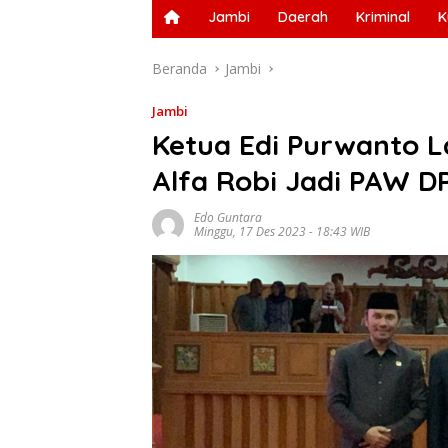
Jambi
Daerah
Kriminal
K
Beranda
Jambi
Jambi
Ketua Edi Purwanto L
Alfa Robi Jadi PAW D
Edo Guntara
Minggu, 17 Des 2023 - 18:43 WIB