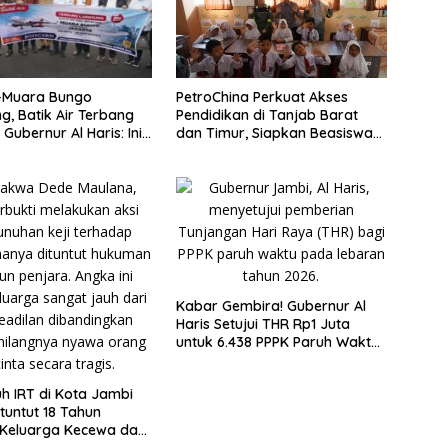
–Muara Bungo
PetroChina Perkuat Akses
g, Batik Air Terbang
Pendidikan di Tanjab Barat
Gubernur Al Haris: Ini
dan Timur, Siapkan Beasiswa
emerataan
hingga 1.000 Set Meja-Kursi
Sekolah
Kabar Gembira! Gubernur Al
Haris Setujui THR Rp1 Juta
untuk 6.438 PPPK Paruh Waktu
di Jambi
 IRT di Kota Jambi
tuntut 18 Tahun
 Keluarga Kecewa dan