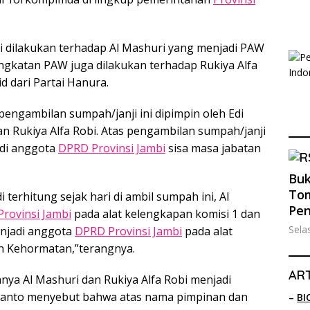
 dilakukan terhadap Al Mashuri yang menjadi PAW
ngkatan PAW juga dilakukan terhadap Rukiya Alfa
d dari Partai Hanura.
pengambilan sumpah/janji ini dipimpin oleh Edi
an Rukiya Alfa Robi. Atas pengambilan sumpah/janji
adi anggota
DPRD Provinsi Jambi
sisa masa jabatan
Buk
Tom
terhitung sejak hari di ambil sumpah ini, Al
Pe
rovinsi Jambi
pada alat kelengkapan komisi 1 dan
Sela
enjadi anggota
DPRD Provinsi Jambi
pada alat
n Kehormatan,”terangnya.
ART
nya Al Mashuri dan Rukiya Alfa Robi menjadi
rwanto menyebut bahwa atas nama pimpinan dan
–
BI