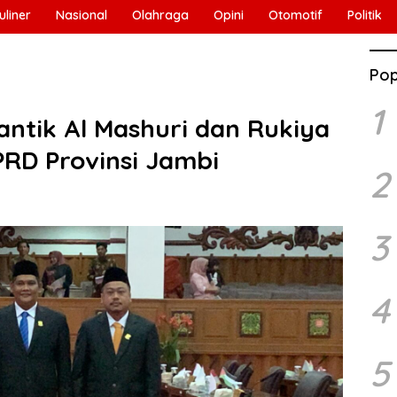
uliner
Nasional
Olahraga
Opini
Otomotif
Politik
Pop
1
antik Al Mashuri dan Rukiya
PRD Provinsi Jambi
2
3
4
5