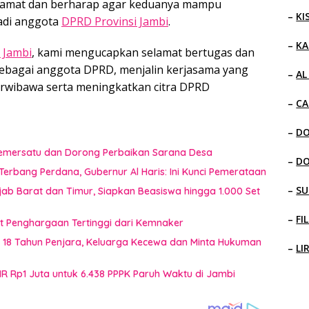
lamat dan berharap agar keduanya mampu
–
KI
adi anggota
DPRD Provinsi Jambi
.
–
KA
 Jambi
, kami mengucapkan selamat bertugas dan
ebagai anggota DPRD, menjalin kerjasama yang
–
AL
 berwibawa serta meningkatkan citra DPRD
–
CA
–
D
 Pemersatu dan Dorong Perbaikan Sarana Desa
–
D
erbang Perdana, Gubernur Al Haris: Ini Kunci Pemerataan
–
SU
jab Barat dan Timur, Siapkan Beasiswa hingga 1.000 Set
–
FI
t Penghargaan Tertinggi dari Kemnaker
t 18 Tahun Penjara, Keluarga Kecewa dan Minta Hukuman
–
LI
HR Rp1 Juta untuk 6.438 PPPK Paruh Waktu di Jambi