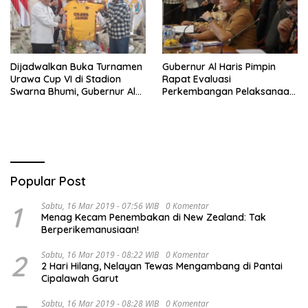
Dijadwalkan Buka Turnamen
Gubernur Al Haris Pimpin
Urawa Cup VI di Stadion
Rapat Evaluasi
Swarna Bhumi, Gubernur Al
Perkembangan Pelaksanaan
Haris Siap Berlaga Lawan
Kegiatan Pembangunan
Tim Urawa
Triwulan II TA 2026
Popular Post
1
Sabtu, 16 Mar 2019 - 07:56 WIB
0 Komentar
Menag Kecam Penembakan di New Zealand: Tak
Berperikemanusiaan!
2
Sabtu, 16 Mar 2019 - 08:22 WIB
0 Komentar
2 Hari Hilang, Nelayan Tewas Mengambang di Pantai
Cipalawah Garut
Sabtu, 16 Mar 2019 - 08:28 WIB
0 Komentar