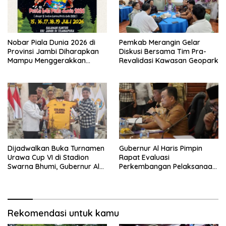
Nobar Piala Dunia 2026 di
Pemkab Merangin Gelar
Provinsi Jambi Diharapkan
Diskusi Bersama Tim Pra-
Mampu Menggerakkan
Revalidasi Kawasan Geopark
Ekonomi Pelaku UMKM
Dijadwalkan Buka Turnamen
Gubernur Al Haris Pimpin
Urawa Cup VI di Stadion
Rapat Evaluasi
Swarna Bhumi, Gubernur Al
Perkembangan Pelaksanaan
Haris Siap Berlaga Lawan
Kegiatan Pembangunan
Tim Urawa
Triwulan II TA 2026
Rekomendasi untuk kamu