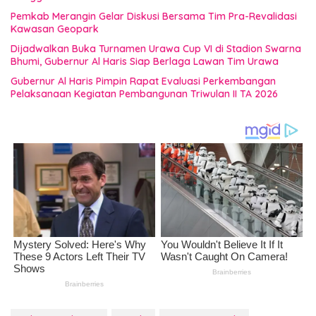
Pemkab Merangin Gelar Diskusi Bersama Tim Pra-Revalidasi
Kawasan Geopark
Dijadwalkan Buka Turnamen Urawa Cup VI di Stadion Swarna
Bhumi, Gubernur Al Haris Siap Berlaga Lawan Tim Urawa
Gubernur Al Haris Pimpin Rapat Evaluasi Perkembangan
Pelaksanaan Kegiatan Pembangunan Triwulan II TA 2026