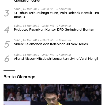
Cipalawah Garut
3
Sabtu, 16 Mar 2019 - 08:28 WIB
0 Komentar
14 Tahun Terbunuhnya Munir, Polri Didesak Bentuk Tim
Khusus
4
Sabtu, 16 Mar 2019 - 08:55 WIB
0 Komentar
Prabowo Resmikan Kantor DPD Gerindra di Banten
5
Sabtu, 16 Mar 2019 - 09:03 WIB
0 Komentar
Video: Kelemahan dan Kelebihan All New Terios
6
Sabtu, 16 Mar 2019 - 09:37 WIB
0 Komentar
Aliansi Nissan-Mitsubishi Luncurkan Livina Versi Mungil
Berita Olahraga