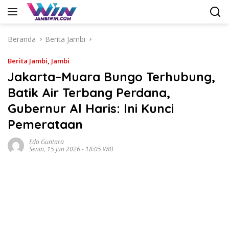
Langsung
ke
konten
Beranda
Berita Jambi
Berita Jambi
,
Jambi
Jakarta–Muara Bungo Terhubung,
Batik Air Terbang Perdana,
Gubernur Al Haris: Ini Kunci
Pemerataan
Edo Guntara
Senin, 15 Jun 2026 - 18:05 WIB