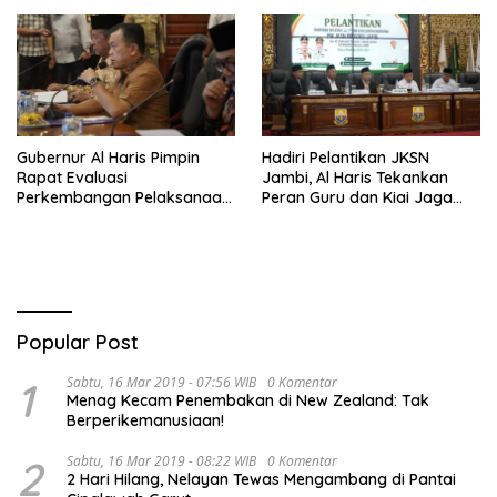
Tim Urawa
Gubernur Al Haris Pimpin
Hadiri Pelantikan JKSN
Rapat Evaluasi
Jambi, Al Haris Tekankan
Perkembangan Pelaksanaan
Peran Guru dan Kiai Jaga
Kegiatan Pembangunan
Moral Generasi Bangsa
Triwulan II TA 2026
Popular Post
1
Sabtu, 16 Mar 2019 - 07:56 WIB
0 Komentar
Menag Kecam Penembakan di New Zealand: Tak
Berperikemanusiaan!
2
Sabtu, 16 Mar 2019 - 08:22 WIB
0 Komentar
2 Hari Hilang, Nelayan Tewas Mengambang di Pantai