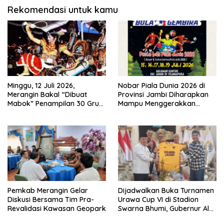
Rekomendasi untuk kamu
Minggu, 12 Juli 2026,
Nobar Piala Dunia 2026 di
Merangin Bakal “Dibuat
Provinsi Jambi Diharapkan
Mabok” Penampilan 30 Grup
Mampu Menggerakkan
Jaranan Kuda Lumping
Ekonomi Pelaku UMKM
Pemkab Merangin Gelar
Dijadwalkan Buka Turnamen
Diskusi Bersama Tim Pra-
Urawa Cup VI di Stadion
Revalidasi Kawasan Geopark
Swarna Bhumi, Gubernur Al
Haris Siap Berlaga Lawan