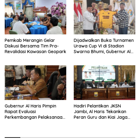
Pemkab Merangin Gelar
Dijadwalkan Buka Turnamen
Diskusi Bersama Tim Pra-
Urawa Cup VI di Stadion
Revalidasi Kawasan Geopark
Swarna Bhumi, Gubernur Al
Haris Siap Berlaga Lawan
Tim Urawa
Gubernur Al Haris Pimpin
Hadiri Pelantikan JKSN
Rapat Evaluasi
Jambi, Al Haris Tekankan
Perkembangan Pelaksanaan
Peran Guru dan Kiai Jaga
Kegiatan Pembangunan
Moral Generasi Bangsa
Triwulan II TA 2026