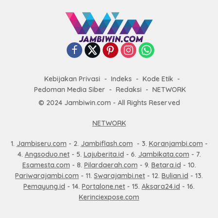
Kebijakan Privasi
Indeks
Kode Etik
Pedoman Media Siber
Redaksi
NETWORK
© 2024 Jambiwin.com - All Rights Reserved
NETWORK
1.
Jambiseru.com
- 2.
Jambiflash.com
- 3.
Koranjambi.com
-
4.
Angsoduo.net
- 5.
Lajuberita.id
- 6.
Jambikata.com
- 7.
Esamesta.com
- 8.
Pilardaerah.com
- 9.
Betara.id
- 10.
Pariwarajambi.com
- 11.
Swarajambi.net
- 12.
Bulian.id
- 13.
Pemayung.id
- 14.
Portalone.net
- 15.
Aksara24.id
- 16.
Kerinciexpose.com