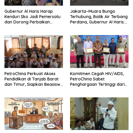
Gubernur Al Haris Harap
Jakarta–Muara Bungo
Kenduri Sko Jadi Pemersatu
Terhubung, Batik Air Terbang
dan Dorong Perbaikan
Perdana, Gubernur Al Haris:
Sarana Desa
Ini Kunci Pemerataan
PetroChina Perkuat Akses
Komitmen Cegah HIV/AIDS,
Pendidikan di Tanjab Barat
PetroChina Sabet
dan Timur, Siapkan Beasiswa
Penghargaan Tertinggi dari
hingga 1.000 Set Meja-Kursi
Kemnaker
Sekolah