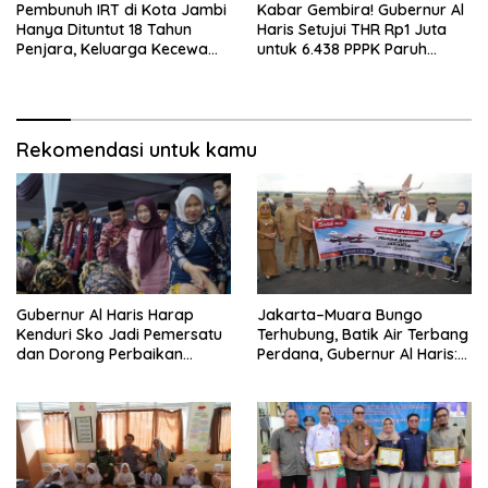
Pembunuh IRT di Kota Jambi
Kabar Gembira! Gubernur Al
Hanya Dituntut 18 Tahun
Haris Setujui THR Rp1 Juta
Penjara, Keluarga Kecewa
untuk 6.438 PPPK Paruh
dan Minta Hukuman Mati
Waktu di Jambi
Rekomendasi untuk kamu
Gubernur Al Haris Harap
Jakarta–Muara Bungo
Kenduri Sko Jadi Pemersatu
Terhubung, Batik Air Terbang
dan Dorong Perbaikan
Perdana, Gubernur Al Haris:
Sarana Desa
Ini Kunci Pemerataan