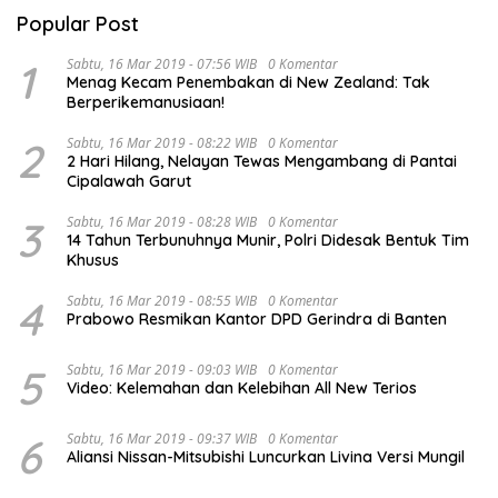
Popular Post
1
Sabtu, 16 Mar 2019 - 07:56 WIB
0 Komentar
Menag Kecam Penembakan di New Zealand: Tak
Berperikemanusiaan!
2
Sabtu, 16 Mar 2019 - 08:22 WIB
0 Komentar
2 Hari Hilang, Nelayan Tewas Mengambang di Pantai
Cipalawah Garut
3
Sabtu, 16 Mar 2019 - 08:28 WIB
0 Komentar
14 Tahun Terbunuhnya Munir, Polri Didesak Bentuk Tim
Khusus
4
Sabtu, 16 Mar 2019 - 08:55 WIB
0 Komentar
Prabowo Resmikan Kantor DPD Gerindra di Banten
5
Sabtu, 16 Mar 2019 - 09:03 WIB
0 Komentar
Video: Kelemahan dan Kelebihan All New Terios
6
Sabtu, 16 Mar 2019 - 09:37 WIB
0 Komentar
Aliansi Nissan-Mitsubishi Luncurkan Livina Versi Mungil