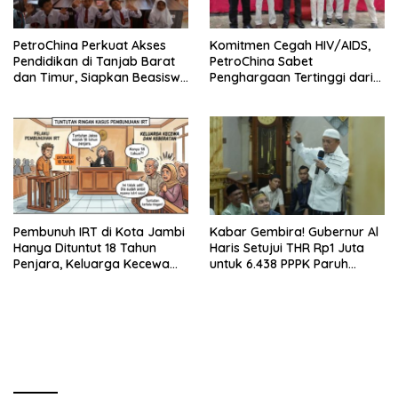
PetroChina Perkuat Akses
Komitmen Cegah HIV/AIDS,
Pendidikan di Tanjab Barat
PetroChina Sabet
dan Timur, Siapkan Beasiswa
Penghargaan Tertinggi dari
hingga 1.000 Set Meja-Kursi
Kemnaker
Sekolah
Pembunuh IRT di Kota Jambi
Kabar Gembira! Gubernur Al
Hanya Dituntut 18 Tahun
Haris Setujui THR Rp1 Juta
Penjara, Keluarga Kecewa
untuk 6.438 PPPK Paruh
dan Minta Hukuman Mati
Waktu di Jambi