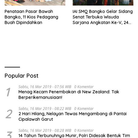
Penataan Pasar Bawah
IAI SMQ Bangko Gelar Sidang
Bangko, 11 Kios Pedagang
Senat Terbuka Wisuda
Buah Dipindahkan
Sarjana Angkatan Ke-V, 243
Mahasiswa Diwisudakan
Popular Post
1
Sabtu, 16 Mar 2019 - 07:56 WIB
0 Komentar
Menag Kecam Penembakan di New Zealand: Tak
Berperikemanusiaan!
2
Sabtu, 16 Mar 2019 - 08:22 WIB
0 Komentar
2 Hari Hilang, Nelayan Tewas Mengambang di Pantai
Cipalawah Garut
3
Sabtu, 16 Mar 2019 - 08:28 WIB
0 Komentar
14 Tahun Terbunuhnya Munir, Polri Didesak Bentuk Tim