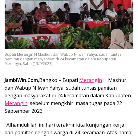
Bupati Merangin H Mashuri dan Wabup Nilwan Yahya, sudah tuntas
pamitan dengan masyarakat di 24 kecamatan dalam Kabupaten
Merangin. Rabu (13/9/2023).
JambiWin.Com
,Bangko – Bupati
Merangin
H Mashuri
dan Wabup Nilwan Yahya, sudah tuntas pamitan
dengan masyarakat di 24 kecamatan dalam Kabupaten
Merangin
, sebelum mengkhiri masa tugas pada 22
September 2023.
‘’Alhamdulillah ini hari terakhir kita kunjungan kerja
dan pamitan dengan warga di 24 kecamaan. Atas nama