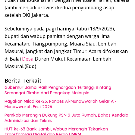
tidak mambuka lahan dengan membakar lahan, karena
Jambi menjadi provinsi kedua penyumbang asap
setelah DKI Jakarta.
Sebelumnya pada pagi harinya Rabu (13/9/2023),
bupati dan wabup pamitan dengan warga lima
kecamatan, Tiangpumpung, Muara Siau, Lembah
Masurai, Jangkat dan Jangkat Timur. Acara difokuskan
di Balai
Desa
Duren Mukut Kecamatan Lembah
Masurai
.(Edo)
Berita Terkait
Gubernur Jambi Raih Penghargaan Tertinggi Bintang
Semangat Rimba dari Pengakap Malaysia
Rayakan Milad ke-25, Ponpes Al-Munawwaroh Gelar Al-
Munawwaroh Fest 2026
Pemkab Merangin Dukung PSN 3 Juta Rumah, Bahas Kendala
Administrasi dan Teknis
HUT ke-63 Bank Jambi, Wabup Merangin Tekankan
Transformasi Digital dan Peran UMKM