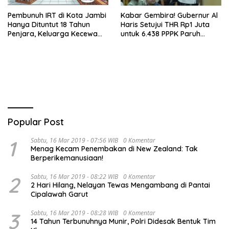
Pembunuh IRT di Kota Jambi
Kabar Gembira! Gubernur Al
Hanya Dituntut 18 Tahun
Haris Setujui THR Rp1 Juta
Penjara, Keluarga Kecewa
untuk 6.438 PPPK Paruh
dan Minta Hukuman Mati
Waktu di Jambi
Popular Post
1
Sabtu, 16 Mar 2019 - 07:56 WIB
0 Komentar
Menag Kecam Penembakan di New Zealand: Tak
Berperikemanusiaan!
2
Sabtu, 16 Mar 2019 - 08:22 WIB
0 Komentar
2 Hari Hilang, Nelayan Tewas Mengambang di Pantai
Cipalawah Garut
3
Sabtu, 16 Mar 2019 - 08:28 WIB
0 Komentar
14 Tahun Terbunuhnya Munir, Polri Didesak Bentuk Tim