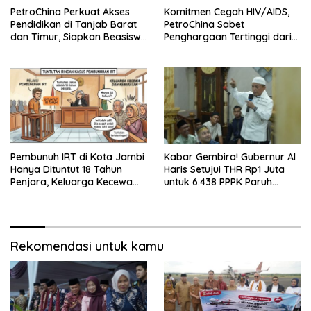
PetroChina Perkuat Akses
Komitmen Cegah HIV/AIDS,
Pendidikan di Tanjab Barat
PetroChina Sabet
dan Timur, Siapkan Beasiswa
Penghargaan Tertinggi dari
hingga 1.000 Set Meja-Kursi
Kemnaker
Sekolah
Pembunuh IRT di Kota Jambi
Kabar Gembira! Gubernur Al
Hanya Dituntut 18 Tahun
Haris Setujui THR Rp1 Juta
Penjara, Keluarga Kecewa
untuk 6.438 PPPK Paruh
dan Minta Hukuman Mati
Waktu di Jambi
Rekomendasi untuk kamu