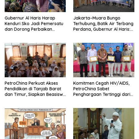
Gubernur Al Haris Harap
Jakarta–Muara Bungo
Kenduri Sko Jadi Pemersatu
Terhubung, Batik Air Terbang
dan Dorong Perbaikan
Perdana, Gubernur Al Haris:
Sarana Desa
Ini Kunci Pemerataan
PetroChina Perkuat Akses
Komitmen Cegah HIV/AIDS,
Pendidikan di Tanjab Barat
PetroChina Sabet
dan Timur, Siapkan Beasiswa
Penghargaan Tertinggi dari
hingga 1.000 Set Meja-Kursi
Kemnaker
Sekolah