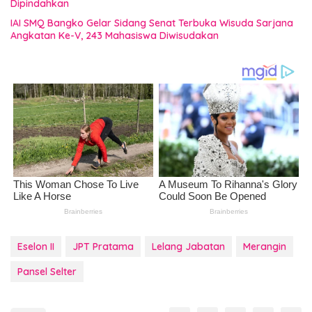
Dipindahkan
IAI SMQ Bangko Gelar Sidang Senat Terbuka Wisuda Sarjana
Angkatan Ke-V, 243 Mahasiswa Diwisudakan
Eselon II
JPT Pratama
Lelang Jabatan
Merangin
Pansel Selter