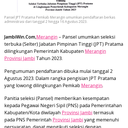
Pansel JPT Pratama Pemkab Merangin umumkan pendaftaran berkas
administrasi dari tanggal 2 hingga 16 Agustus 2023.
JambiWin.Com
,
Merangin
– Pansel umumkan seleksi
terbuka (Selter) Jabatan Pimpinan Tinggi (JPT) Pratama
dilingkungan Pemerintah Kabupaten
Merangin
Provinsi Jambi
Tahun 2023.
Pengumuman pendaftaran dibuka mulai tanggal 2
Agustus 2023. Dalam rangka pengisian JPT Pratama
yang lowong dilingkungan Pemkab
Merangin
.
Panitia seleksi (Pansel) memberikan kesempatan
kepada Pegawai Negeri Sipil (PNS) pada Pemerintahan
Kabupaten/Kota diwilayah
Provinsi Jambi
termasuk
pada PNS Pemerintah
Provinsi Jambi
yang memenuhi
persyaratan, dapat mengikuti seleksi dengan