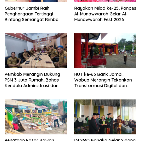
Gubernur Jambi Raih
Rayakan Milad ke-25, Ponpes
Penghargaan Tertinggi
Al-Munawwaroh Gelar Al-
Bintang Semangat Rimba
Munawwaroh Fest 2026
dari Pengakap Malaysia
Pemkab Merangin Dukung
HUT ke-63 Bank Jambi,
PSN 3 Juta Rumah, Bahas
Wabup Merangin Tekankan
Kendala Administrasi dan
Transformasi Digital dan
Teknis
Peran UMKM
Penataan Pasar Bawah
IAI SMQ Bangko Gelar Sidang