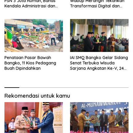
PSN 3 Juta Rumah, Bahas
Wabup Merangin Tekankan
Kendala Administrasi dan
Transformasi Digital dan
Teknis
Peran UMKM
Penataan Pasar Bawah
IAI SMQ Bangko Gelar Sidang
Bangko, 11 Kios Pedagang
Senat Terbuka Wisuda
Buah Dipindahkan
Sarjana Angkatan Ke-V, 243
Mahasiswa Diwisudakan
Rekomendasi untuk kamu