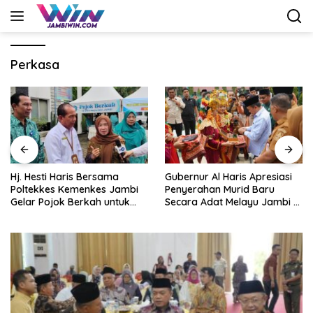
Langsung
ke
konten
Perkasa
Gubernur Al Haris Apresiasi
Gubernur Al Haris Buka
Penyerahan Murid Baru
PKKMB Poltekkes Kemenkes
Secara Adat Melayu Jambi di
Jambi, Tekankan Peran
SMA Negeri 1 Muaro Jambi
Strategis Tenaga Kesehatan
dan Promosi Kesehatan