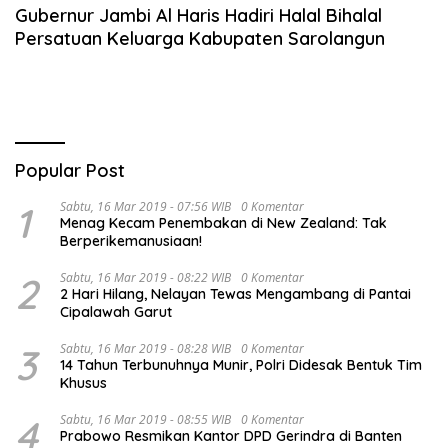
Gubernur Jambi Al Haris Hadiri Halal Bihalal
Persatuan Keluarga Kabupaten Sarolangun
Popular Post
1
Sabtu, 16 Mar 2019 - 07:56 WIB
0 Komentar
Menag Kecam Penembakan di New Zealand: Tak
Berperikemanusiaan!
2
Sabtu, 16 Mar 2019 - 08:22 WIB
0 Komentar
2 Hari Hilang, Nelayan Tewas Mengambang di Pantai
Cipalawah Garut
3
Sabtu, 16 Mar 2019 - 08:28 WIB
0 Komentar
14 Tahun Terbunuhnya Munir, Polri Didesak Bentuk Tim
Khusus
4
Sabtu, 16 Mar 2019 - 08:55 WIB
0 Komentar
Prabowo Resmikan Kantor DPD Gerindra di Banten