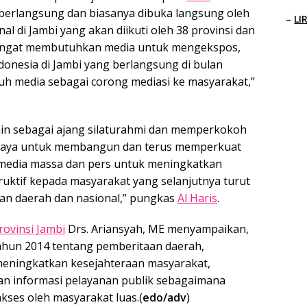
li berlangsung dan biasanya dibuka langsung oleh
–
LI
al di Jambi yang akan diikuti oleh 38 provinsi dan
i sangat membutuhkan media untuk mengekspos,
donesia di Jambi yang berlangsung di bulan
uh media sebagai corong mediasi ke masyarakat,”
lain sebagai ajang silaturahmi dan memperkokoh
 upaya untuk membangun dan terus memperkuat
media massa dan pers untuk meningkatkan
ruktif kepada masyarakat yang selanjutnya turut
 daerah dan nasional,” pungkas
Al Haris
.
rovinsi Jambi
Drs. Ariansyah, ME menyampaikan,
ahun 2014 tentang pemberitaan daerah,
meningkatkan kesejahteraan masyarakat,
 informasi pelayanan publik sebagaimana
kses oleh masyarakat luas.(
edo/adv
)