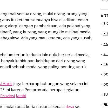
mengenali semua orang, mulai orang-orang yang
ART
 atas itu ketemu semuanya bisa dijadikan teman
–
BI
 yang alergi dengan pemberitaan, ada pejabat yang
ntipatif, yang kurang, yang mungkin melihat media
–
KI
sebagainya. Ada yang mau ketemu, ada yang susah,
–
KA
–
AL
belum terjun kedunia lain dulu berkerja dimedia,
banyak kehidupan-kehidupan dari orang yang
–
CA
enjadi sebuah modal yang paling penting untuk
–
D
Al Haris
juga berharap hubungan yang selama ini
–
D
 2023 ini karena Pemprov ada berapa kegiatan
–
SU
i
Provinsi Jambi
.
–
FI
i mulai rapat kerja nasional kepala
desa
se-