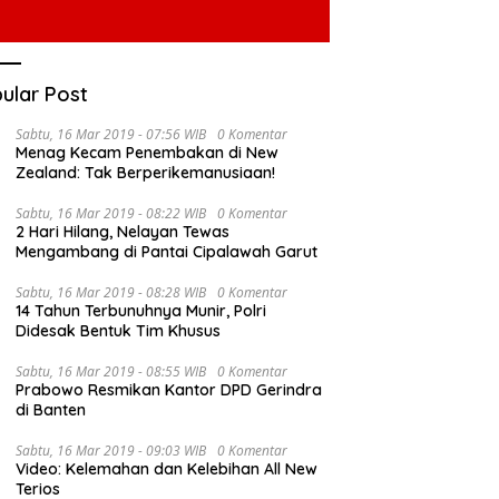
ular Post
Sabtu, 16 Mar 2019 - 07:56 WIB
0 Komentar
Menag Kecam Penembakan di New
Zealand: Tak Berperikemanusiaan!
Sabtu, 16 Mar 2019 - 08:22 WIB
0 Komentar
2 Hari Hilang, Nelayan Tewas
Mengambang di Pantai Cipalawah Garut
Sabtu, 16 Mar 2019 - 08:28 WIB
0 Komentar
14 Tahun Terbunuhnya Munir, Polri
Didesak Bentuk Tim Khusus
Sabtu, 16 Mar 2019 - 08:55 WIB
0 Komentar
Prabowo Resmikan Kantor DPD Gerindra
di Banten
Sabtu, 16 Mar 2019 - 09:03 WIB
0 Komentar
Video: Kelemahan dan Kelebihan All New
Terios