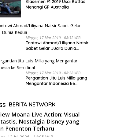
Klasemen F1 2019 Usai Bottas
Menangi GP Australia
Minggu, 17 Mar 2019 - 08:32 WIB
Tontowi Ahmad/Liliyana Natsir
Sabet Gelar Juara Dunia
Kedua
Minggu, 17 Mar 2019 - 08:28 WIB
Pergantian Jitu Luis Milla yang
Mengantar Indonesia ke
Semifinal
BERITA NETWORK
iew Moana Live Action: Visual
tastis, Nostalgia Disney yang
in Penonton Terharu
gu, 12 Jul 2026 - 14:05 WIB