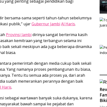
su yang penting sebagai pendidikan bagi
 hadir bersama-sama seperti tahun-tahun sebelumnya
kasi publik,” ujar
Gubernur Jambi
Al Haris
.
ntah
Provinsi Jambi
dirinya sangat berterima kasih
asakan kemitraan yang terbangun selama ini
 baik sekali meskipun ada juga beberapa dinamika
al biasa.
antara pemerintah dengan media cukup baik sekali
asa. Yang namanya proses pembangunan itu biasa,
anya. Tentu itu semua ada proses ya, dari arah
edia sudah memerankan perannya dengan baik
l Haris
.
Rev
Fan
i sebagai wartawan banyak suka dukanya, karena
Bik
masyarakat bawah sampai ke pejabat dan
Ming