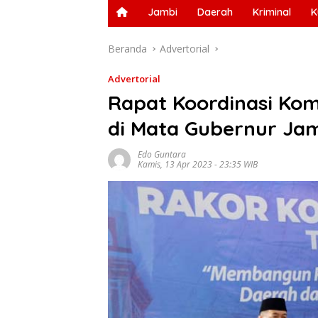
Jambi
Daerah
Kriminal
K
Beranda
Advertorial
Advertorial
Rapat Koordinasi Kom
di Mata Gubernur Jam
Edo Guntara
Kamis, 13 Apr 2023 - 23:35 WIB