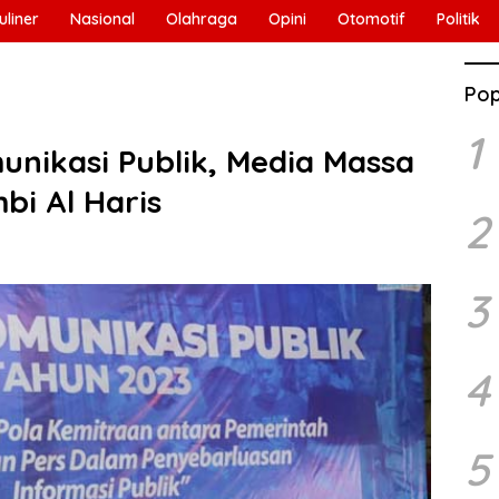
uliner
Nasional
Olahraga
Opini
Otomotif
Politik
Pop
1
unikasi Publik, Media Massa
bi Al Haris
2
3
4
5