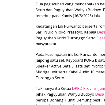
Dua paguyuban yang mendapatkan ban
Setto dan Paguyuban Wahyu Budoyo. 
tersebut pada Kamis (16/3/2023) lalu.
Kedatangan Edi Purwanto berserta ro
Sari, Nurdin Joko Prasetyo, Kepala
Des
Paguyuban Krido Turonggo Setto
Des
masyarakat.
Pada kesempatan ini, Edi Purwanto me
Jaipong satu set, Keyboard KORG b satu
Speaker Active Beta 3, satu set, microp
Mic tiga unit serta Kabel Audio 10 met
Turonggo Setto.
Tak hanya itu Ketua
DPRD Provinsi Jam
pihak Paguyuban Wahyu Budoyo
Desa
berupa Bonang 1 unit, Demung besi 1 u