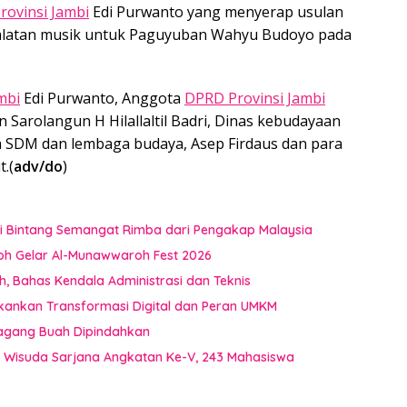
rovinsi Jambi
Edi Purwanto yang menyerap usulan
alatan musik untuk Paguyuban Wahyu Budoyo pada
mbi
Edi Purwanto, Anggota
DPRD Provinsi Jambi
Sarolangun H Hilallaltil Badri, Dinas kebudayaan
na SDM dan lembaga budaya, Asep Firdaus dan para
.(
adv/do
)
i Bintang Semangat Rimba dari Pengakap Malaysia
oh Gelar Al-Munawwaroh Fest 2026
 Bahas Kendala Administrasi dan Teknis
kankan Transformasi Digital dan Peran UMKM
dagang Buah Dipindahkan
a Wisuda Sarjana Angkatan Ke-V, 243 Mahasiswa