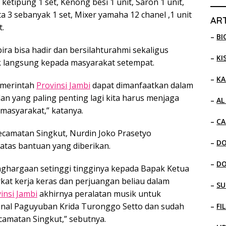
ketipung 1 set, Kenong besi 1 unit, Saron 1 unit,
ta 3 sebanyak 1 set, Mixer yamaha 12 chanel ,1 unit
ART
t.
–
BI
a bisa hadir dan bersilahturahmi sekaligus
–
KI
 langsung kepada masyarakat setempat.
–
KA
emerintah
Provinsi Jambi
dapat dimanfaatkan dalam
n yang paling penting lagi kita harus menjaga
–
AL
asyarakat,” katanya.
–
CA
ecamatan Singkut, Nurdin Joko Prasetyo
–
D
atas bantuan yang diberikan.
–
D
nghargaan setinggi tingginya kepada Bapak Ketua
rkat kerja keras dan perjuangan beliau dalam
–
SU
insi Jambi
akhirnya peralatan musik untuk
onal Paguyuban Krida Turonggo Setto dan sudah
–
FI
camatan Singkut,” sebutnya.