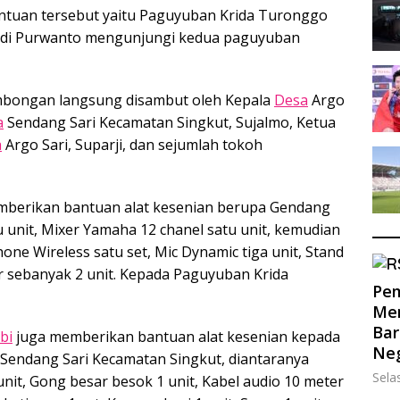
tuan tersebut yaitu Paguyuban Krida Turonggo
Edi Purwanto mengunjungi kedua paguyuban
mbongan langsung disambut oleh Kepala
Desa
Argo
a
Sendang Sari Kecamatan Singkut, Sujalmo, Ketua
a
Argo Sari, Suparji, dan sejumlah tokoh
mberikan bantuan alat kesenian berupa Gendang
 unit, Mixer Yamaha 12 chanel satu unit, kemudian
hone Wireless satu set, Mic Dynamic tiga unit, Stand
er sebanyak 2 unit. Kepada Paguyuban Krida
Pem
Men
Bar
bi
juga memberikan bantuan alat kesenian kepada
Ne
Sendang Sari Kecamatan Singkut, diantaranya
Sela
nit, Gong besar besok 1 unit, Kabel audio 10 meter