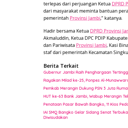
terlepas dari perjuangan Ketua
DPRD P
dari masyarakat meminta bantuan per
pemerintah
Provinsi Jambi
,” katanya.
Hadir bersama Ketua
DPRD Provinsi Ja
Akmaluddin, Ketua DPC PDIP Kabupaten 
dan Pariwisata
Provinsi Jambi
, Kasi Bi
staf dari pemerintah Kecamatan Singkut
Berita Terkait
Gubernur Jambi Raih Penghargaan Tertingg
Rayakan Milad ke-25, Ponpes Al-Munawwar
Pemkab Merangin Dukung PSN 3 Juta Rumah,
HUT ke-63 Bank Jambi, Wabup Merangin Te
Penataan Pasar Bawah Bangko, 11 Kios Pe
IAI SMQ Bangko Gelar Sidang Senat Terbuk
Diwisudakan