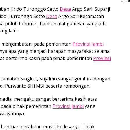
–
LI
uban Krido Turonggo Setto
Desa
Argo Sari, Suparji
ido Turronggo Setto
Desa
Argo Sari Kecamatan
dua puluh tahunan, bahkan alat gamelan yang ada
ng lalu.
to menjembatani pada pemerintah
Provinsi Jambi
nya apa yang menjadi harapan masyarakat selama
angat berterima kasih pada pihak pemerintah
Provinsi
camatan Singkut, Sujalmo sangat gembira dengan
di Purwanto SHi MSi beserta rombongan.
edia, mengaku sangat berterima kasih atas
epada pihak pemerintah
Provinsi Jambi
yang
wilayahnya.
 bantuan peralatan musik kedesanya .Tidak