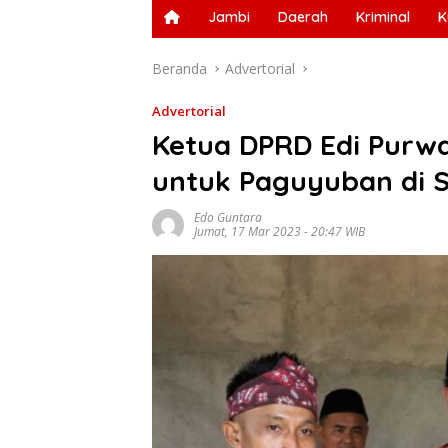
Jambi
Daerah
Kriminal
K
Beranda
Advertorial
Advertorial
Ketua DPRD Edi Purwa
untuk Paguyuban di 
Edo Guntara
Jumat, 17 Mar 2023 - 20:47 WIB