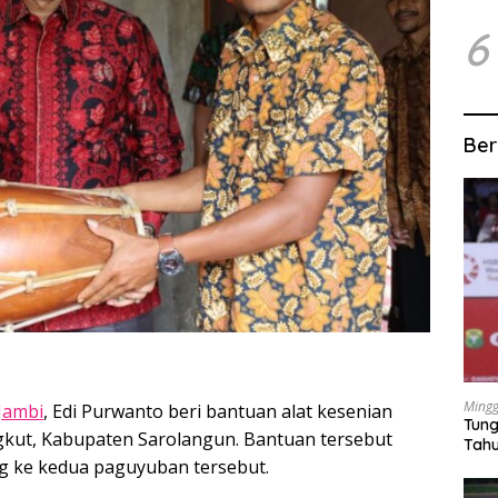
6
Ber
Mingg
Jambi
, Edi Purwanto beri bantuan alat kesenian
Tung
kut, Kabupaten Sarolangun. Bantuan tersebut
Tahu
ng ke kedua paguyuban tersebut.