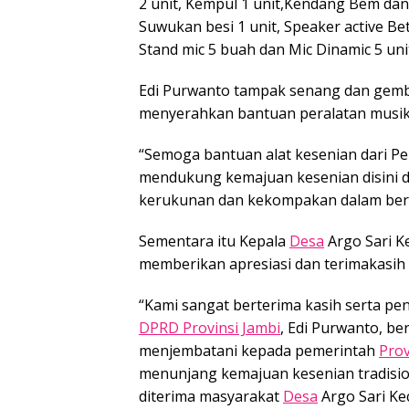
2 unit, Kempul 1 unit,Kendang Bem dan 
Suwukan besi 1 unit, Speaker active Be
Stand mic 5 buah dan Mic Dinamic 5 uni
Edi Purwanto tampak senang dan gembir
menyerahkan bantuan peralatan musik
“Semoga bantuan alat kesenian dari P
mendukung kemajuan kesenian disini da
kerukunan dan kekompakan dalam berm
Sementara itu Kepala
Desa
Argo Sari K
memberikan apresiasi dan terimakasih 
“Kami sangat berterima kasih serta pe
DPRD Provinsi Jambi
, Edi Purwanto, be
menjembatani kepada pemerintah
Prov
menunjang kemajuan kesenian tradisi
diterima masyarakat
Desa
Argo Sari Ke