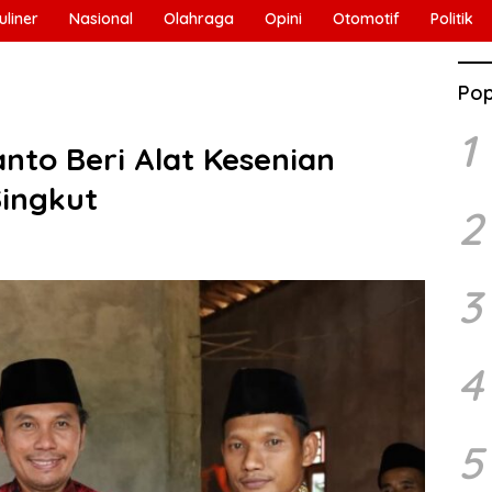
uliner
Nasional
Olahraga
Opini
Otomotif
Politik
Pop
1
nto Beri Alat Kesenian
Singkut
2
3
4
5