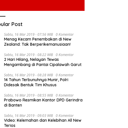
ular Post
Sabtu, 16 Mar 2019 - 07:56 WIB
0 Komentar
Menag Kecam Penembakan di New
Zealand: Tak Berperikemanusiaan!
Sabtu, 16 Mar 2019 - 08:22 WIB
0 Komentar
2 Hari Hilang, Nelayan Tewas
Mengambang di Pantai Cipalawah Garut
Sabtu, 16 Mar 2019 - 08:28 WIB
0 Komentar
14 Tahun Terbunuhnya Munir, Polri
Didesak Bentuk Tim Khusus
Sabtu, 16 Mar 2019 - 08:55 WIB
0 Komentar
Prabowo Resmikan Kantor DPD Gerindra
di Banten
Sabtu, 16 Mar 2019 - 09:03 WIB
0 Komentar
Video: Kelemahan dan Kelebihan All New
Terios