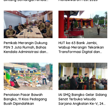
dari Pengakap Malaysia
Pemkab Merangin Dukung
HUT ke-63 Bank Jambi,
PSN 3 Juta Rumah, Bahas
Wabup Merangin Tekankan
Kendala Administrasi dan
Transformasi Digital dan
Teknis
Peran UMKM
Penataan Pasar Bawah
IAI SMQ Bangko Gelar Sidang
Bangko, 11 Kios Pedagang
Senat Terbuka Wisuda
Buah Dipindahkan
Sarjana Angkatan Ke-V, 243
Mahasiswa Diwisudakan