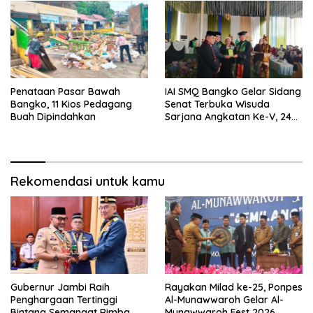
Penataan Pasar Bawah
IAI SMQ Bangko Gelar Sidang
Bangko, 11 Kios Pedagang
Senat Terbuka Wisuda
Buah Dipindahkan
Sarjana Angkatan Ke-V, 243
Mahasiswa Diwisudakan
Rekomendasi untuk kamu
Gubernur Jambi Raih
Rayakan Milad ke-25, Ponpes
Penghargaan Tertinggi
Al-Munawwaroh Gelar Al-
Bintang Semangat Rimba
Munawwaroh Fest 2026