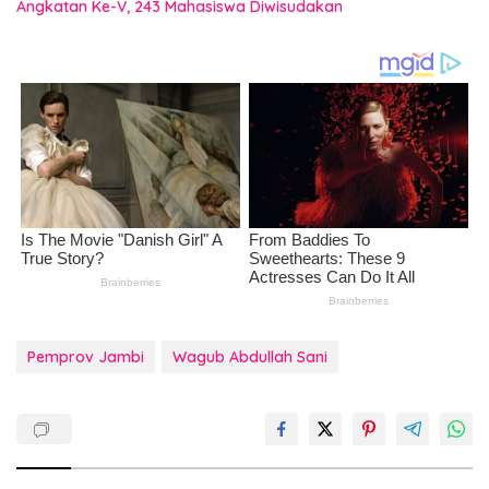
Angkatan Ke-V, 243 Mahasiswa Diwisudakan
Pemprov Jambi
Wagub Abdullah Sani