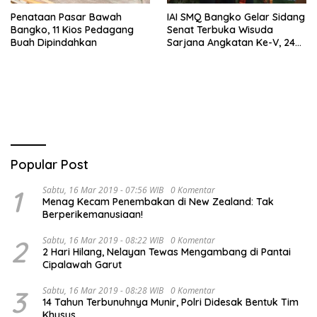
Penataan Pasar Bawah
IAI SMQ Bangko Gelar Sidang
Bangko, 11 Kios Pedagang
Senat Terbuka Wisuda
Buah Dipindahkan
Sarjana Angkatan Ke-V, 243
Mahasiswa Diwisudakan
Popular Post
1
Sabtu, 16 Mar 2019 - 07:56 WIB
0 Komentar
Menag Kecam Penembakan di New Zealand: Tak
Berperikemanusiaan!
2
Sabtu, 16 Mar 2019 - 08:22 WIB
0 Komentar
2 Hari Hilang, Nelayan Tewas Mengambang di Pantai
Cipalawah Garut
3
Sabtu, 16 Mar 2019 - 08:28 WIB
0 Komentar
14 Tahun Terbunuhnya Munir, Polri Didesak Bentuk Tim
Khusus