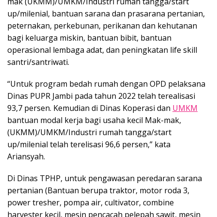
mak (UKMM)/UMKM/Industri rumah tangga/start
up/milenial, bantuan sarana dan prasarana pertanian,
peternakan, perkebunan, perikanan dan kehutanan
bagi keluarga miskin, bantuan bibit, bantuan
operasional lembaga adat, dan peningkatan life skill
santri/santriwati.
“Untuk program bedah rumah dengan OPD pelaksana
Dinas PUPR Jambi pada tahun 2022 telah terealisasi
93,7 persen. Kemudian di Dinas Koperasi dan
UMKM
bantuan modal kerja bagi usaha kecil Mak-mak,
(UKMM)/UMKM/Industri rumah tangga/start
up/milenial telah terelisasi 96,6 persen,” kata
Ariansyah.
Di Dinas TPHP, untuk pengawasan peredaran sarana
pertanian (Bantuan berupa traktor, motor roda 3,
power tresher, pompa air, cultivator, combine
harvester kecil, mesin pencacah pelepah sawit, mesin