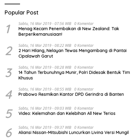
Popular Post
1
Sabtu, 16 Mar 2019 - 07:56 WIB
0 Komentar
Menag Kecam Penembakan di New Zealand: Tak
Berperikemanusiaan!
2
Sabtu, 16 Mar 2019 - 08:22 WIB
0 Komentar
2 Hari Hilang, Nelayan Tewas Mengambang di Pantai
Cipalawah Garut
3
Sabtu, 16 Mar 2019 - 08:28 WIB
0 Komentar
14 Tahun Terbunuhnya Munir, Polri Didesak Bentuk Tim
Khusus
4
Sabtu, 16 Mar 2019 - 08:55 WIB
0 Komentar
Prabowo Resmikan Kantor DPD Gerindra di Banten
5
Sabtu, 16 Mar 2019 - 09:03 WIB
0 Komentar
Video: Kelemahan dan Kelebihan All New Terios
6
Sabtu, 16 Mar 2019 - 09:37 WIB
0 Komentar
Aliansi Nissan-Mitsubishi Luncurkan Livina Versi Mungil