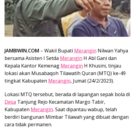
JAMBIWIN.COM
– Wakil Bupati
Merangin
Nilwan Yahya
bersama Asisten I Setda
Merangin
H Abl Gani dan
Kepala Kantor Kemenag
Merangin
H Khusini, tinjau
lokasi akan Musabaqoh Tilawatih Quran (MTQ) ke-49
tingkat Kabupaten
Merangin
, Jumat (24/2/2023).
Lokasi MTQ tersebut, berada di lapangan sepak bola di
Desa
Tanjung Rejo Kecamatan Margo Tabir,
Kabupaten
Merangin
. Saat dipantau wabup, telah
berdiri bangunan Mimbar Tilawah yang dibuat dengan
cara tidak permanen.