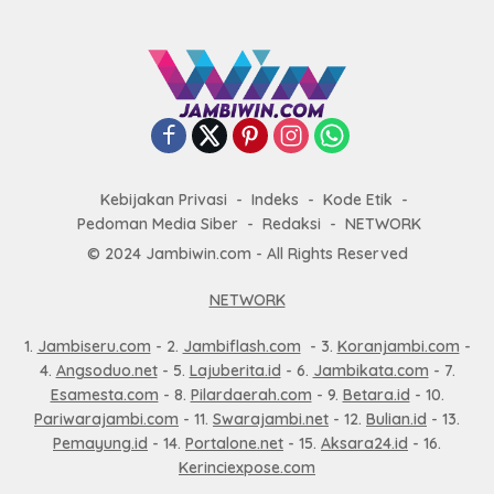
Kebijakan Privasi
Indeks
Kode Etik
Pedoman Media Siber
Redaksi
NETWORK
© 2024 Jambiwin.com - All Rights Reserved
NETWORK
1.
Jambiseru.com
- 2.
Jambiflash.com
- 3.
Koranjambi.com
-
4.
Angsoduo.net
- 5.
Lajuberita.id
- 6.
Jambikata.com
- 7.
Esamesta.com
- 8.
Pilardaerah.com
- 9.
Betara.id
- 10.
Pariwarajambi.com
- 11.
Swarajambi.net
- 12.
Bulian.id
- 13.
Pemayung.id
- 14.
Portalone.net
- 15.
Aksara24.id
- 16.
Kerinciexpose.com