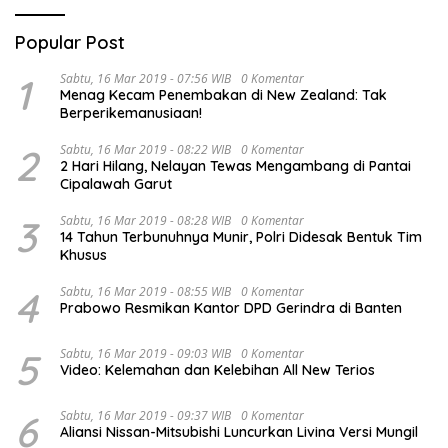
Popular Post
1
Sabtu, 16 Mar 2019 - 07:56 WIB
0 Komentar
Menag Kecam Penembakan di New Zealand: Tak
Berperikemanusiaan!
2
Sabtu, 16 Mar 2019 - 08:22 WIB
0 Komentar
2 Hari Hilang, Nelayan Tewas Mengambang di Pantai
Cipalawah Garut
3
Sabtu, 16 Mar 2019 - 08:28 WIB
0 Komentar
14 Tahun Terbunuhnya Munir, Polri Didesak Bentuk Tim
Khusus
4
Sabtu, 16 Mar 2019 - 08:55 WIB
0 Komentar
Prabowo Resmikan Kantor DPD Gerindra di Banten
5
Sabtu, 16 Mar 2019 - 09:03 WIB
0 Komentar
Video: Kelemahan dan Kelebihan All New Terios
6
Sabtu, 16 Mar 2019 - 09:37 WIB
0 Komentar
Aliansi Nissan-Mitsubishi Luncurkan Livina Versi Mungil