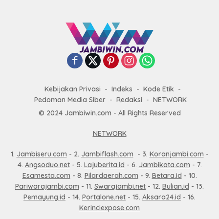
Kebijakan Privasi
Indeks
Kode Etik
Pedoman Media Siber
Redaksi
NETWORK
© 2024 Jambiwin.com - All Rights Reserved
NETWORK
1.
Jambiseru.com
- 2.
Jambiflash.com
- 3.
Koranjambi.com
-
4.
Angsoduo.net
- 5.
Lajuberita.id
- 6.
Jambikata.com
- 7.
Esamesta.com
- 8.
Pilardaerah.com
- 9.
Betara.id
- 10.
Pariwarajambi.com
- 11.
Swarajambi.net
- 12.
Bulian.id
- 13.
Pemayung.id
- 14.
Portalone.net
- 15.
Aksara24.id
- 16.
Kerinciexpose.com