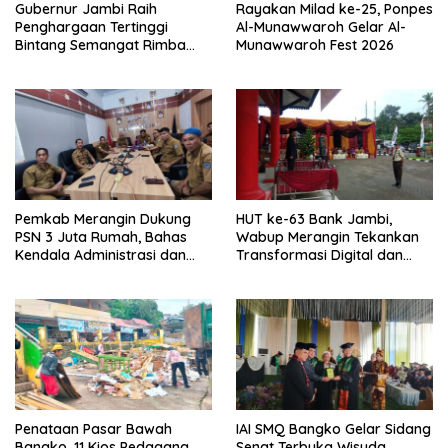
Gubernur Jambi Raih
Rayakan Milad ke-25, Ponpes
Penghargaan Tertinggi
Al-Munawwaroh Gelar Al-
Bintang Semangat Rimba
Munawwaroh Fest 2026
dari Pengakap Malaysia
Pemkab Merangin Dukung
HUT ke-63 Bank Jambi,
PSN 3 Juta Rumah, Bahas
Wabup Merangin Tekankan
Kendala Administrasi dan
Transformasi Digital dan
Teknis
Peran UMKM
Penataan Pasar Bawah
IAI SMQ Bangko Gelar Sidang
Bangko, 11 Kios Pedagang
Senat Terbuka Wisuda