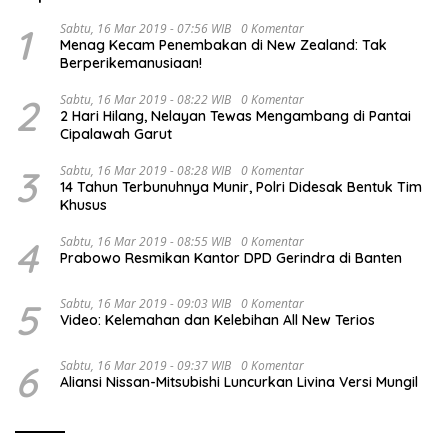
1
Sabtu, 16 Mar 2019 - 07:56 WIB
0 Komentar
Menag Kecam Penembakan di New Zealand: Tak
Berperikemanusiaan!
2
Sabtu, 16 Mar 2019 - 08:22 WIB
0 Komentar
2 Hari Hilang, Nelayan Tewas Mengambang di Pantai
Cipalawah Garut
3
Sabtu, 16 Mar 2019 - 08:28 WIB
0 Komentar
14 Tahun Terbunuhnya Munir, Polri Didesak Bentuk Tim
Khusus
4
Sabtu, 16 Mar 2019 - 08:55 WIB
0 Komentar
Prabowo Resmikan Kantor DPD Gerindra di Banten
5
Sabtu, 16 Mar 2019 - 09:03 WIB
0 Komentar
Video: Kelemahan dan Kelebihan All New Terios
6
Sabtu, 16 Mar 2019 - 09:37 WIB
0 Komentar
Aliansi Nissan-Mitsubishi Luncurkan Livina Versi Mungil